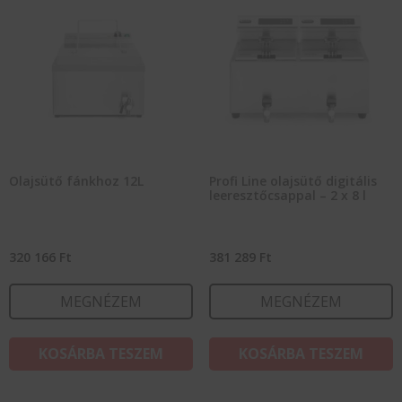
Olajsütő fánkhoz 12L
Profi Line olajsütő digitális
leeresztőcsappal – 2 x 8 l
320 166
Ft
381 289
Ft
MEGNÉZEM
MEGNÉZEM
KOSÁRBA TESZEM
KOSÁRBA TESZEM