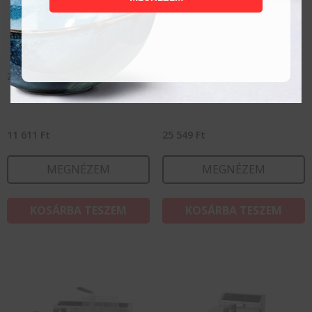
Zsírszűrő – 50 db
Sült burgonyasütő kosár,
hullámos CONVECTOMAT
FRY, GN 1/1
11 611
Ft
25 549
Ft
MEGNÉZEM
MEGNÉZEM
KOSÁRBA TESZEM
KOSÁRBA TESZEM