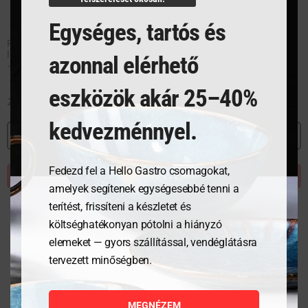
Egységes, tartós és
Profi Line olajsütő XL,
Zsírszűrő tartó olajsütőhöz
leeresztő csappal, manuális
azonnal elérhető
– 10 L
eszközök akár 25–40%
251 929
Ft
10 317
Ft
kedvezménnyel.
MEGNÉZEM
MEGNÉZEM
Fedezd fel a Hello Gastro csomagokat,
KOSÁRBA TESZEM
KOSÁRBA TESZEM
amelyek segítenek egységesebbé tenni a
terítést, frissíteni a készletet és
költséghatékonyan pótolni a hiányzó
elemeket — gyors szállítással, vendéglátásra
tervezett minőségben.
MEGNÉZEM