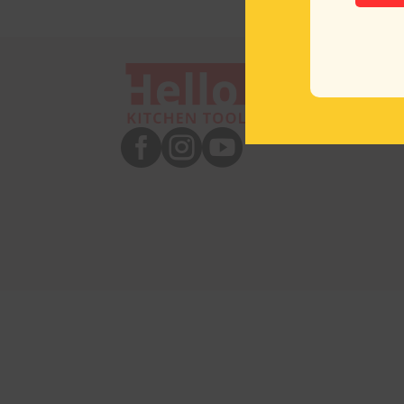


