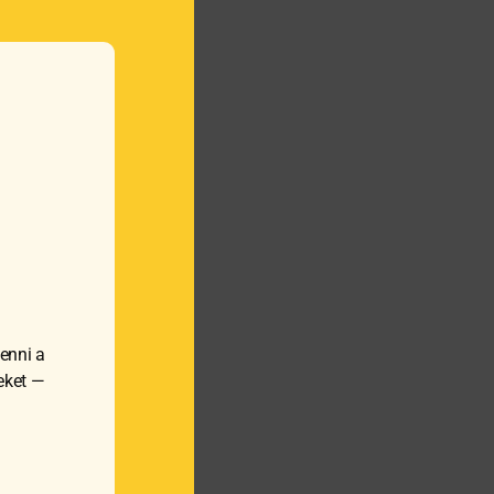
GŐS FLŐTE 160 ml
3
Ft
MEGNÉZEM
enni a
KOSÁRBA TESZEM
meket —