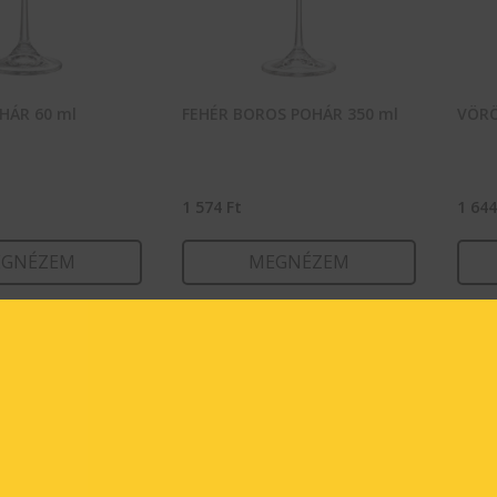
HÁR 60 ml
FEHÉR BOROS POHÁR 350 ml
VÖRÖ
1 574
Ft
1 64
GNÉZEM
MEGNÉZEM
RBA TESZEM
KOSÁRBA TESZEM