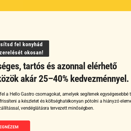
OS POHÁR 570 ml
VÖRÖS BOROS POHÁR 750 ml
PEZS
ssítsd fel konyhád
szerelését okosan!
éges, tartós és azonnal elérhető
1 749
Ft
1 41
közök akár 25–40% kedvezménnyel.
GNÉZEM
MEGNÉZEM
fel a Hello Gastro csomagokat, amelyek segítenek egységesebbé t
RBA TESZEM
KOSÁRBA TESZEM
, frissíteni a készletet és költséghatékonyan pótolni a hiányzó ele
zállítással, vendéglátásra tervezett minőségben.
EGNÉZEM