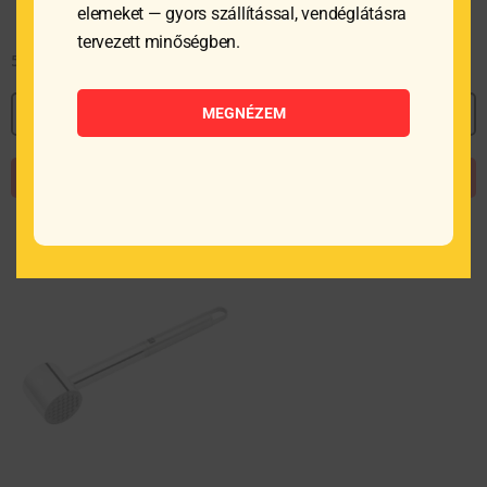
elemeket — gyors szállítással, vendéglátásra
tervezett minőségben.
54 579
Ft
MEGNÉZEM
MEGNÉZEM
KOSÁRBA TESZEM