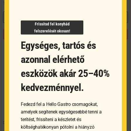
10 916
Ft
MEGNÉZEM
Frissítsd fel konyhád
felszerelését okosan!
KOSÁRBA TESZEM
Egységes, tartós és
azonnal elérhető
eszközök akár 25–40%
kedvezménnyel.
Fedezd fel a Hello Gastro csomagokat,
amelyek segítenek egységesebbé tenni a
terítést, frissíteni a készletet és
DICK Húsklopfoló
költséghatékonyan pótolni a hiányzó