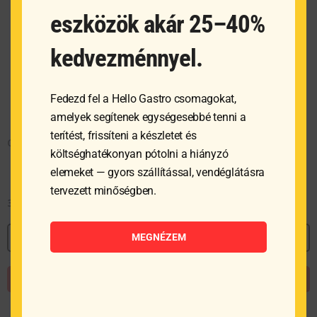
eszközök akár 25–40%
kedvezménnyel.
Fedezd fel a Hello Gastro csomagokat,
amelyek segítenek egységesebbé tenni a
terítést, frissíteni a készletet és
Chafing égőpaszta műanyag flakonban
költséghatékonyan pótolni a hiányzó
elemeket — gyors szállítással, vendéglátásra
tervezett minőségben.
3 092
Ft
MEGNÉZEM
MEGNÉZEM
KOSÁRBA TESZEM