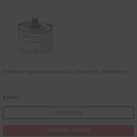
Folyékony égőpaszta kanóccal – ± 6 óráig ég, 200 gramm
8 696
Ft
MEGNÉZEM
KOSÁRBA TESZEM