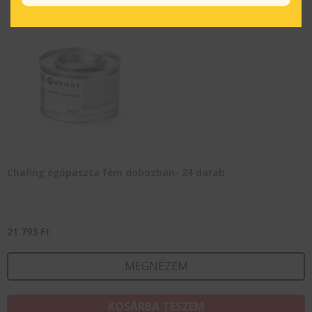
Chafing égőpaszta fém dobozban- 24 darab
21 793
Ft
MEGNÉZEM
KOSÁRBA TESZEM