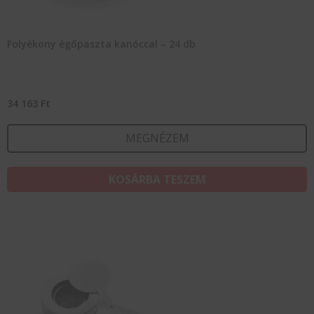
Folyékony égőpaszta kanóccal – 24 db
34 163
Ft
MEGNÉZEM
KOSÁRBA TESZEM