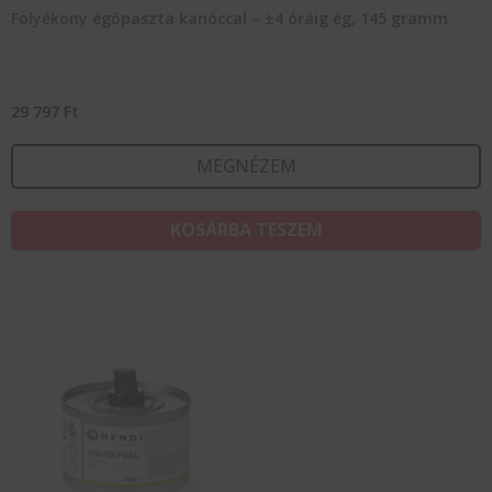
Folyékony égőpaszta kanóccal – ±4 óráig ég, 145 gramm
29 797
Ft
MEGNÉZEM
KOSÁRBA TESZEM