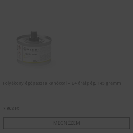
Folyékony égőpaszta kanóccal – ±4 óráig ég, 145 gramm
7 968
Ft
MEGNÉZEM