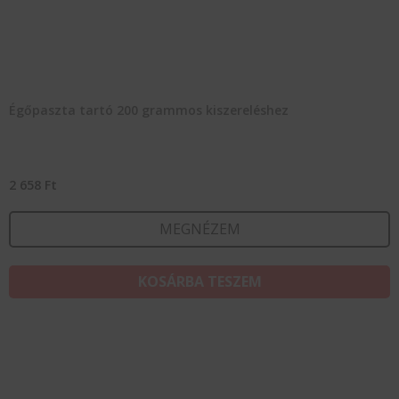
Égőpaszta tartó 200 grammos kiszereléshez
2 658
Ft
MEGNÉZEM
KOSÁRBA TESZEM