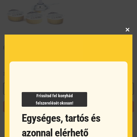
Clos
this
modu
Égőpaszta fondue égőhöz – 3 db
3 092
Ft
MEGNÉZEM
Frissítsd fel konyhád
felszerelését okosan!
KOSÁRBA TESZEM
Egységes, tartós és
azonnal elérhető