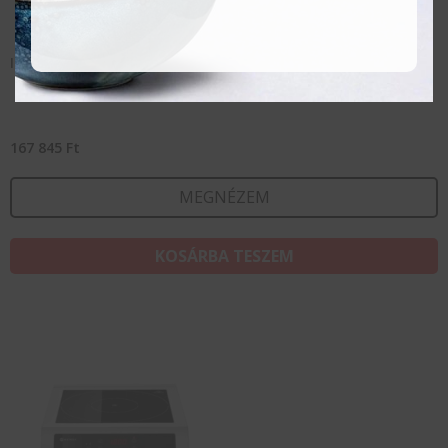
Indukciós tűzhely modell 3500 D
167 845
Ft
MEGNÉZEM
KOSÁRBA TESZEM