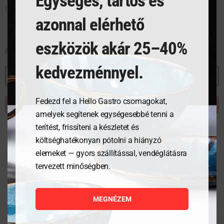
Egységes, tartós és
Indukciós tűzhely 7000 modell – Profi Line
azonnal elérhető
eszközök akár 25–40%
630 630
Ft
kedvezménnyel.
MEGNÉZEM
Fedezd fel a Hello Gastro csomagokat,
KOSÁRBA TESZEM
amelyek segítenek egységesebbé tenni a
terítést, frissíteni a készletet és
költséghatékonyan pótolni a hiányzó
elemeket — gyors szállítással, vendéglátásra
tervezett minőségben.
MEGNÉZEM