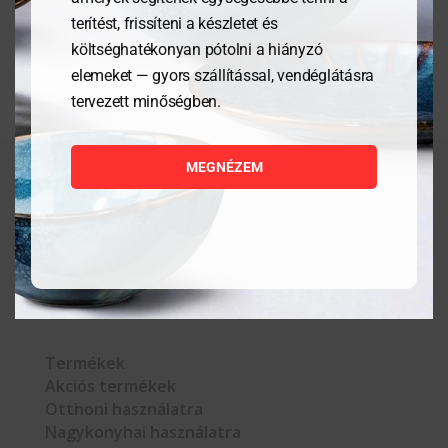
terítést, frissíteni a készletet és
költséghatékonyan pótolni a hiányzó
elemeket — gyors szállítással, vendéglátásra
tervezett minőségben.
MEGNÉZEM



Termékek
Akciós termékek
Otthoni használatra
Nagykonyhai használatra