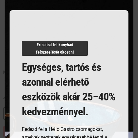
Frissítsd fel konyhád
felszerelését okosan!
Egységes, tartós és
Kenyérpirító 4 szeletes
azonnal elérhető
eszközök akár 25–40%
44 953
Ft
kedvezménnyel.
MEGNÉZEM
Fedezd fel a Hello Gastro csomagokat,
KOSÁRBA TESZEM
amelyek segítenek egységesebbé tenni a