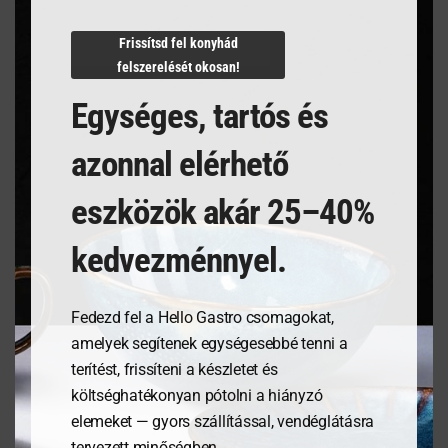
N/A
Frissítsd fel konyhád
felszerelését okosan!
Egységes, tartós és
Kapcsolódó termékek
azonnal elérhető
eszközök akár 25–40%
kedvezménnyel.
Fedezd fel a Hello Gastro csomagokat,
amelyek segítenek egységesebbé tenni a
terítést, frissíteni a készletet és
költséghatékonyan pótolni a hiányzó
Étlaptartó tábla,
Tálalódeszka olajfából,
elemeket — gyors szállítással, vendéglátásra
185x245mm
350x150x18mm
tervezett minőségben.