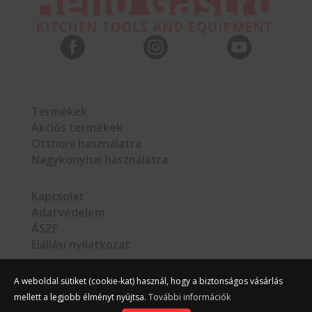



Termékek
Akciós termékek
Otthoni használatra
Nagykonyhai használatra
Kapcsolat
Adatvédelem
ÁSZF
Elállási nyilatkozat
A weboldal sütiket (cookie-kat) használ, hogy a biztonságos vásárlás
mellett a legjobb élményt nyújtsa.
További információk
©
Hello Gastro
2026