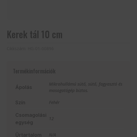
Kerek tál 10 cm
Cikkszám:
HG-01-00896
Termékinformációk
Mikrohullámú sütő, sütő, fagyasztó és
Ápolás
mosogatógép biztos.
Szín
Fehér
Csomagolási
12
egység
Űrtartalom
N/A