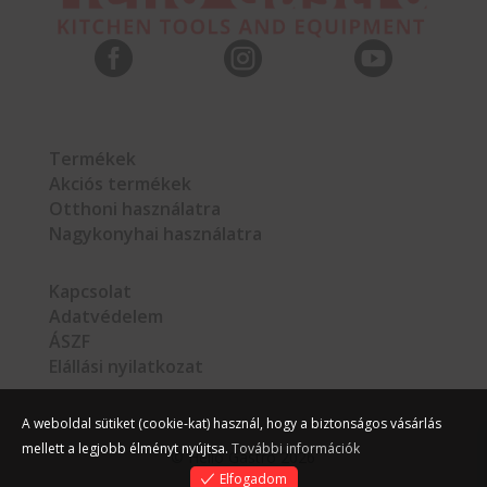



Termékek
Akciós termékek
Otthoni használatra
Nagykonyhai használatra
Kapcsolat
Adatvédelem
ÁSZF
Elállási nyilatkozat
A weboldal sütiket (cookie-kat) használ, hogy a biztonságos vásárlás
mellett a legjobb élményt nyújtsa.
További információk
©
Hello Gastro
2026
Elfogadom