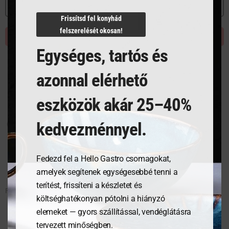
MEGNÉZEM
Frissítsd fel konyhád
felszerelését okosan!
KOSÁRBA TESZEM
Egységes, tartós és
azonnal elérhető
eszközök akár 25–40%
kedvezménnyel.
Fedezd fel a Hello Gastro csomagokat,
amelyek segítenek egységesebbé tenni a
terítést, frissíteni a készletet és
FISKARS Functional Form fokhagymanyomó
költséghatékonyan pótolni a hiányzó
elemeket — gyors szállítással, vendéglátásra
tervezett minőségben.