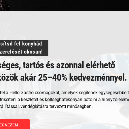
Termékek
Akciós termékek
Otthoni használatra
Nagykonyhai használatra
ssítsd fel konyhád
szerelését okosan!
éges, tartós és azonnal elérhető
©
Hello Gastro
2026
közök akár 25–40% kedvezménnyel.
fel a Hello Gastro csomagokat, amelyek segítenek egységesebbé t
, frissíteni a készletet és költséghatékonyan pótolni a hiányzó ele
zállítással, vendéglátásra tervezett minőségben.
EGNÉZEM