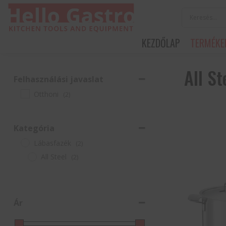
KEZDŐLAP
TERMÉKE
All St
Felhasználási javaslat
Otthoni
(2)
Kategória
Lábasfazék
(2)
All Steel
(2)
Ár