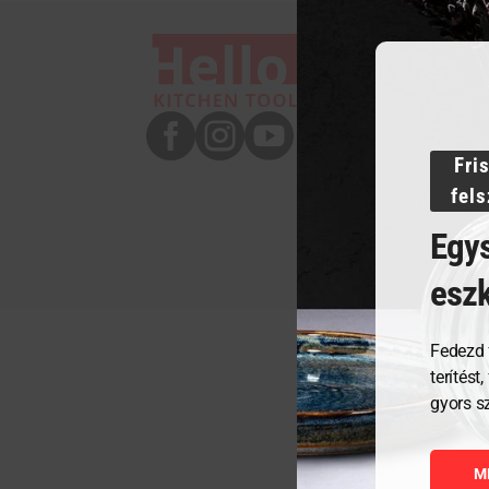



Fri
fel
Egys
esz
Fedezd 
terítést
gyors s
M