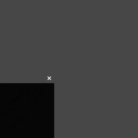
Close
this
module