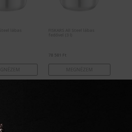
Steel lábas
FISKARS All Steel lábas
fedővel (3 l)
78 581
Ft
GNÉZEM
MEGNÉZEM
RBA TESZEM
KOSÁRBA TESZEM