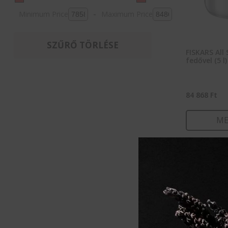
Minimum Price
-
Maximum Price
SZŰRŐ TÖRLÉSE
FISKARS All 
fedővel (5 l)
84 868
Ft
ME
KOSÁ