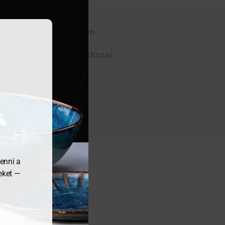
Kapcsolat
Adatvédelem
ÁSZF
Elállási nyilatkozat
enni a
meket —