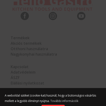



Termékek
Akciós termékek
Otthoni használatra
Nagykonyhai használatra
Kapcsolat
Adatvédelem
ÁSZF
Elállási nyilatkozat
A weboldal sütiket (cookie-kat) használ, hogy a biztonságos vásárlás
mellett a legjobb élményt nyújtsa.
További információk
©
Hello Gastro
2026