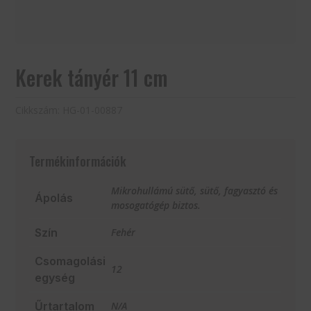
Kerek tányér 11 cm
Cikkszám:
HG-01-00887
Termékinformációk
Mikrohullámú sütő, sütő, fagyasztó és
Ápolás
mosogatógép biztos.
Szín
Fehér
Csomagolási
12
egység
Űrtartalom
N/A