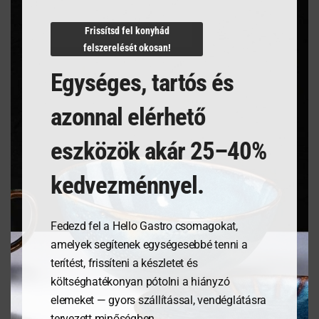
N/A
Frissítsd fel konyhád
felszerelését okosan!
Egységes, tartós és
Kapcsolódó termékek
azonnal elérhető
eszközök akár 25–40%
kedvezménnyel.
Fedezd fel a Hello Gastro csomagokat,
amelyek segítenek egységesebbé tenni a
terítést, frissíteni a készletet és
költséghatékonyan pótolni a hiányzó
Tálalódeszka olajfából,
Tálalódeszka olajfából,
elemeket — gyors szállítással, vendéglátásra
250x165x18mm
350x210x18mm
tervezett minőségben.