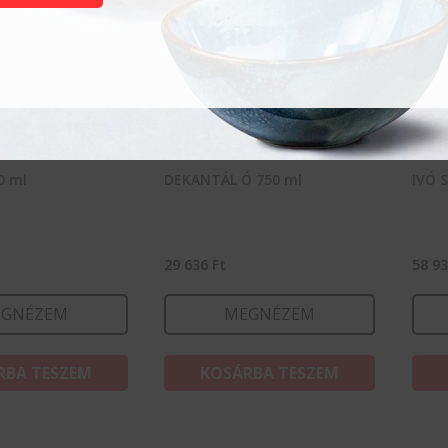
0 ml
DEKANTÁL Ó 750 ml
IVÓ 
29 636
Ft
58 9
GNÉZEM
MEGNÉZEM
RBA TESZEM
KOSÁRBA TESZEM