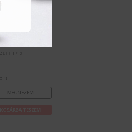
SZETT 1 + 6
35
Ft
MEGNÉZEM
KOSÁRBA TESZEM