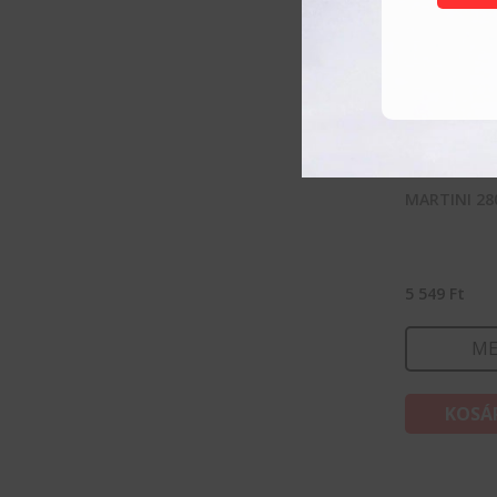
MARTINI 28
5 549
Ft
ME
KOSÁ