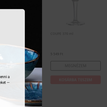
500 ml
COUPE 370 ml
22
Ft
5 549
Ft
MEGNÉZEM
MEGNÉZEM
enni a
KOSÁRBA TESZEM
KOSÁRBA TESZEM
meket —