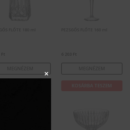
GŐS FLŐTE 180 ml
PEZSGŐS FLŐTE 160 ml
4
Ft
6 203
Ft
MEGNÉZEM
MEGNÉZEM
Close
this
KOSÁRBA TESZEM
KOSÁRBA TESZEM
module