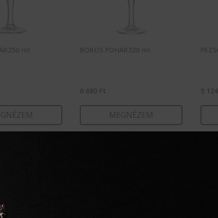
ÁR250 ml
BOROS POHÁR320 ml
PEZS
6 680
Ft
5 12
GNÉZEM
MEGNÉZEM
RBA TESZEM
KOSÁRBA TESZEM