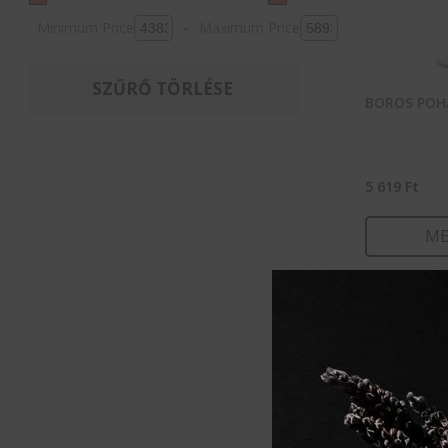
Minimum Price
-
Maximum Price
SZŰRŐ TÖRLÉSE
BOROS POH
5 619
Ft
ME
KOSÁ