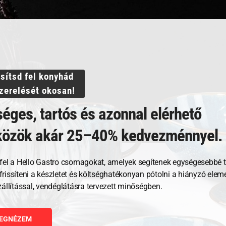
320 ml
POHÁR HB 350 ml
MUG 
ssítsd fel konyhád
szerelését okosan!
éges, tartós és azonnal elérhető
5 885
Ft
10 9
közök akár 25–40% kedvezménnyel.
GNÉZEM
MEGNÉZEM
fel a Hello Gastro csomagokat, amelyek segítenek egységesebbé t
RBA TESZEM
KOSÁRBA TESZEM
, frissíteni a készletet és költséghatékonyan pótolni a hiányzó ele
zállítással, vendéglátásra tervezett minőségben.
EGNÉZEM