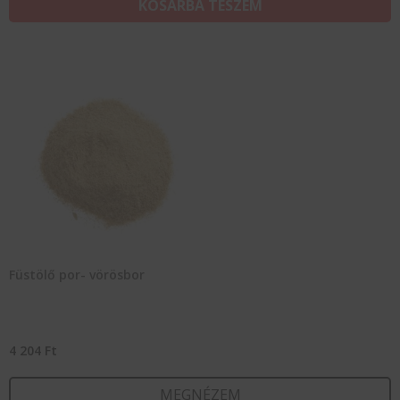
KOSÁRBA TESZEM
Füstölő por- vörösbor
4 204
Ft
MEGNÉZEM