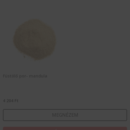
Füstölő por- mandula
4 204
Ft
MEGNÉZEM