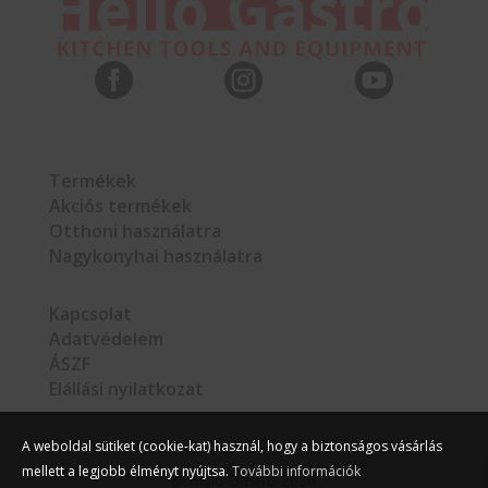



Termékek
Akciós termékek
Otthoni használatra
Nagykonyhai használatra
Kapcsolat
Adatvédelem
ÁSZF
Elállási nyilatkozat
A weboldal sütiket (cookie-kat) használ, hogy a biztonságos vásárlás
mellett a legjobb élményt nyújtsa.
További információk
©
Hello Gastro
2026