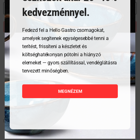
MEGNÉZEM
kedvezménnyel.
KOSÁRBA TESZEM
Fedezd fel a Hello Gastro csomagokat,
amelyek segítenek egységesebbé tenni a
terítést, frissíteni a készletet és
költséghatékonyan pótolni a hiányzó
elemeket — gyors szállítással, vendéglátásra
tervezett minőségben.
MEGNÉZEM
Füstölő por- bükk