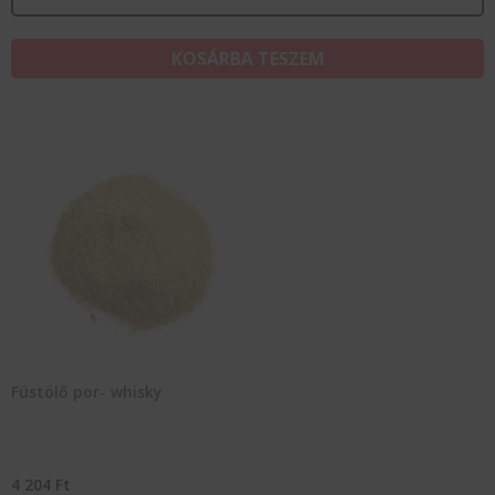
KOSÁRBA TESZEM
Füstölő por- whisky
4 204
Ft