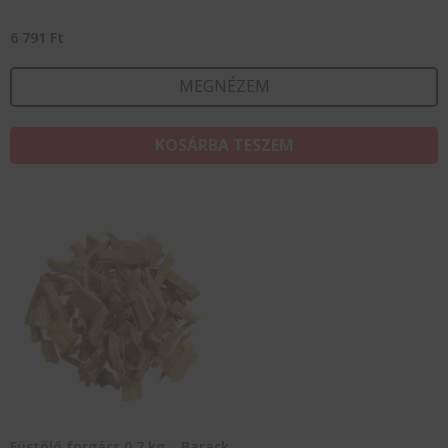
6 791
Ft
MEGNÉZEM
KOSÁRBA TESZEM
Füstölő forgács 0.7 kg – Barack