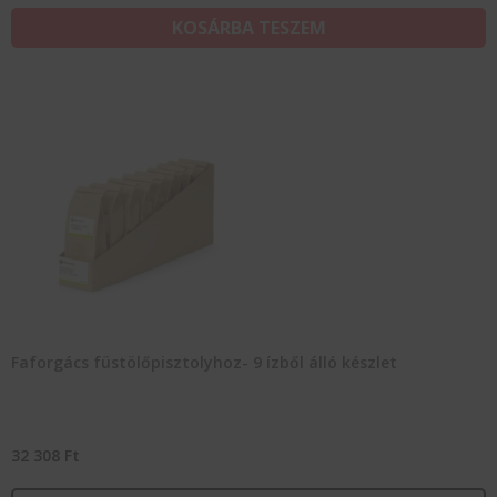
KOSÁRBA TESZEM
Faforgács füstölőpisztolyhoz- 9 ízből álló készlet
32 308
Ft