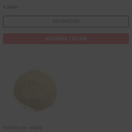
4 204
Ft
MEGNÉZEM
KOSÁRBA TESZEM
Füstölő por- olajfa