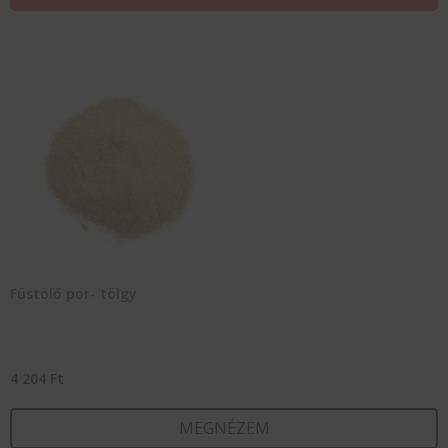
Füstölő por- tölgy
4 204
Ft
MEGNÉZEM