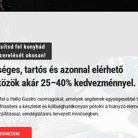
pesz – 100x340x64
Multi Toaster 6 csipeszes
ssítsd fel konyhád
szerelését okosan!
éges, tartós és azonnal elérhető
145 530
Ft
közök akár 25–40% kedvezménnyel.
GNÉZEM
MEGNÉZEM
fel a Hello Gastro csomagokat, amelyek segítenek egységesebbé t
RBA TESZEM
KOSÁRBA TESZEM
, frissíteni a készletet és költséghatékonyan pótolni a hiányzó ele
zállítással, vendéglátásra tervezett minőségben.
EGNÉZEM