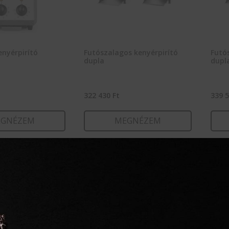
enyérpirító
Futószalagos kenyérpirító
Futó
dupla
dupl
322 430
Ft
339 
GNÉZEM
MEGNÉZEM
RBA TESZEM
KOSÁRBA TESZEM