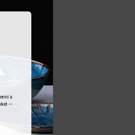
enni a
meket —