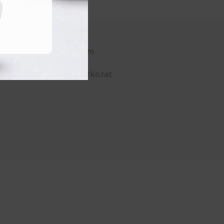
Kapcsolat
Adatvédelem
ÁSZF
Elállási nyilatkozat