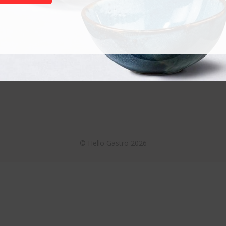
Termékek
Akciós termékek
Otthoni használatra
Nagykonyhai használatra
©
Hello Gastro
2026