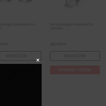
szalagos kenyérpirító
Futószalagos kenyérpirító
a
szimpla
570
Ft
282 975
Ft
MEGNÉZEM
MEGNÉZEM
Close
this
KOSÁRBA TESZEM
KOSÁRBA TESZEM
module