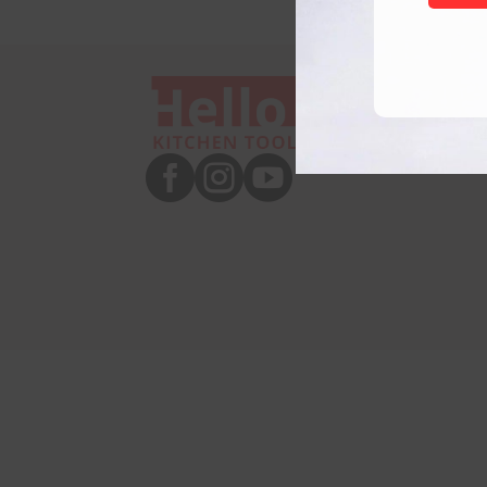


