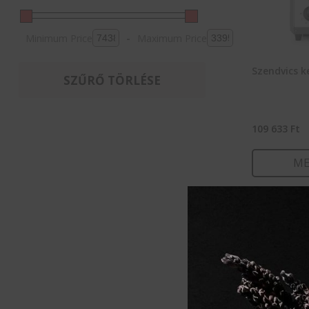
Minimum Price
-
Maximum Price
Szendvics k
SZŰRŐ TÖRLÉSE
109 633
Ft
ME
KOSÁ