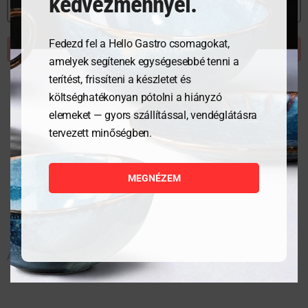
kedvezménnyel.
MEGNÉZEM
Fedezd fel a Hello Gastro csomagokat,
KOSÁRBA TESZEM
amelyek segítenek egységesebbé tenni a
terítést, frissíteni a készletet és
költséghatékonyan pótolni a hiányzó
elemeket — gyors szállítással, vendéglátásra
tervezett minőségben.
MEGNÉZEM
Aszalógép Profi Line– 10 tálca