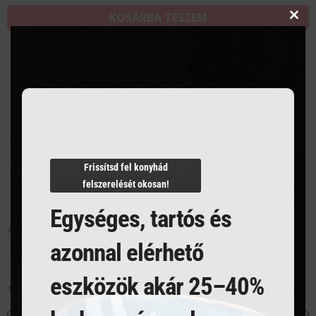
KOSÁRBA TESZEM
Clos
this
modu
Frissítsd fel konyhád
felszerelését okosan!
Egységes, tartós és
Aszalógép Profi Line – 6 tálca
azonnal elérhető
eszközök akár 25–40%
119 658
Ft