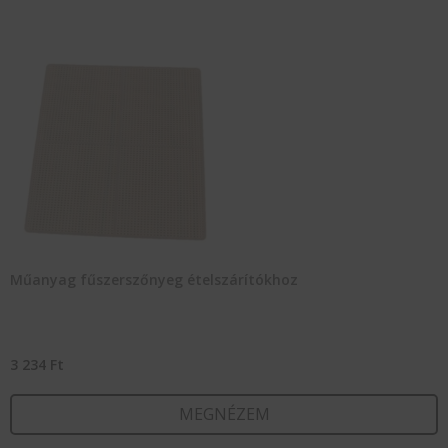
Műanyag fűszerszőnyeg ételszárítókhoz
3 234
Ft
MEGNÉZEM