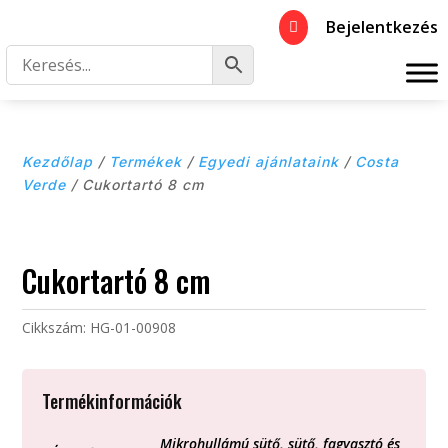
Bejelentkezés

Kezdőlap
/
Termékek
/
Egyedi ajánlataink
/
Costa
Verde
/ Cukortartó 8 cm
Cukortartó 8 cm
Cikkszám:
HG-01-00908
Termékinformációk
Mikrohullámú sütő, sütő, fagyasztó és