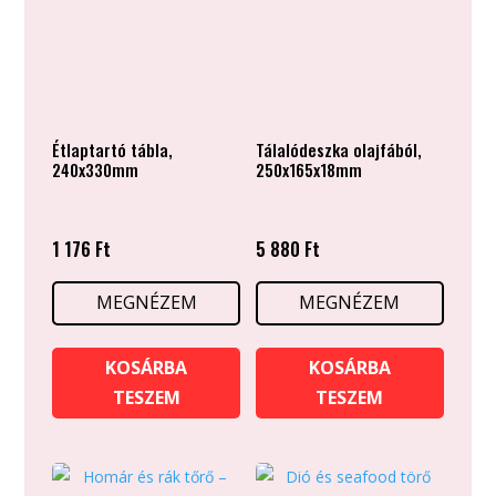
Étlaptartó tábla,
Tálalódeszka olajfából,
240x330mm
250x165x18mm
1 176
Ft
5 880
Ft
MEGNÉZEM
MEGNÉZEM
KOSÁRBA
KOSÁRBA
TESZEM
TESZEM