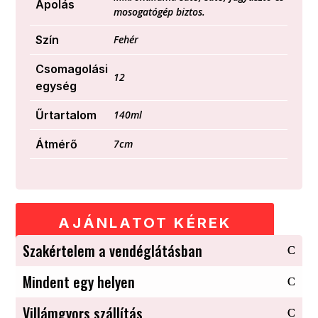
Ápolás
mosogatógép biztos.
Szín
Fehér
Csomagolási
12
egység
Űrtartalom
140ml
Átmérő
7cm
AJÁNLATOT KÉREK
Szakértelem a vendéglátásban
Mindent egy helyen
Villámgyors szállítás