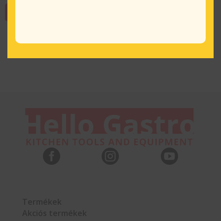
KOSÁRBA TESZEM



Termékek
Akciós termékek