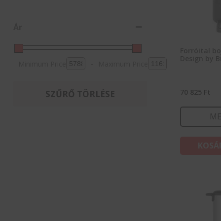
Ár
Forróital b
Design by 
Minimum Price
-
Maximum Price
70 825
Ft
SZŰRŐ TÖRLÉSE
ME
KOSÁ