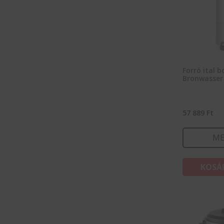
Forró ital b
Bronwasser
57 889
Ft
ME
KOSÁ