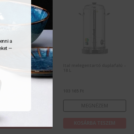
enni a
meket —
 melegentartó duplafalú –
Ital melegentartó duplafalú –
18 L
33
Ft
103 165
Ft
MEGNÉZEM
MEGNÉZEM
KOSÁRBA TESZEM
KOSÁRBA TESZEM