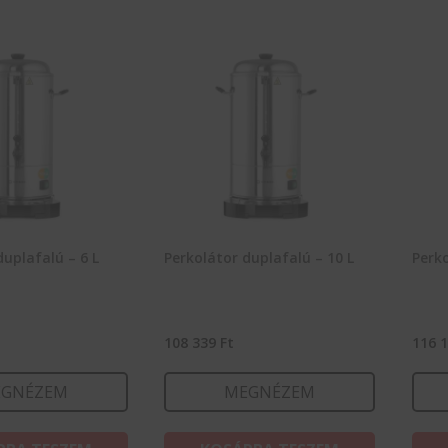
duplafalú – 6 L
Perkolátor duplafalú – 10 L
Perko
108 339
Ft
116 
GNÉZEM
MEGNÉZEM