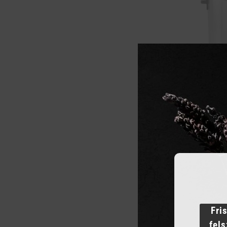
Ital melege
72 765
Ft
ME
KOSÁ
Fri
fel