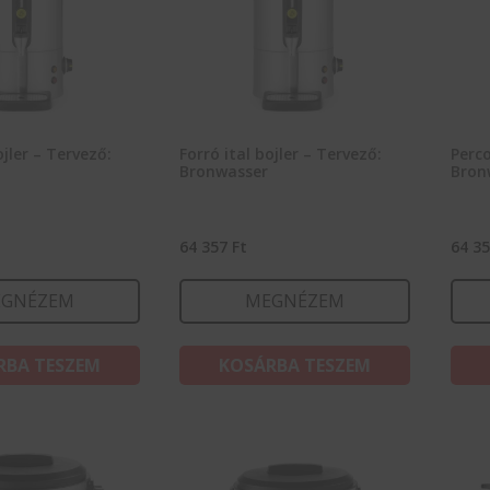
ojler – Tervező:
Forró ital bojler – Tervező:
Perco
Bronwasser
Bron
64 357
Ft
64 3
GNÉZEM
MEGNÉZEM
RBA TESZEM
KOSÁRBA TESZEM