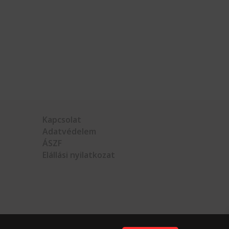
Kapcsolat
Adatvédelem
ÁSZF
Elállási nyilatkozat