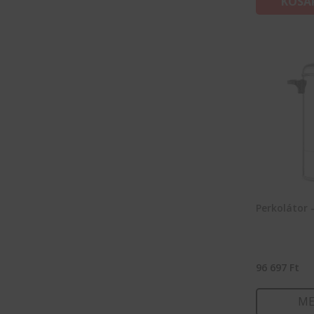
KOSÁ
Perkolátor 
96 697
Ft
ME