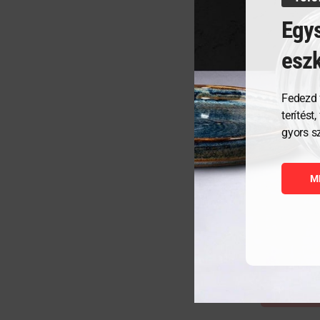
Egys
esz
Fedezd 
terítést
gyors s
Ital melege
M
83 761
Ft
ME
KOSÁ