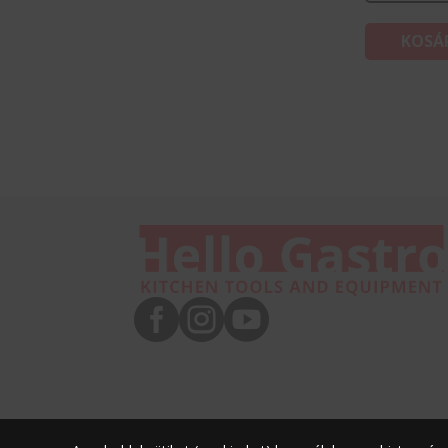
KOSÁ


