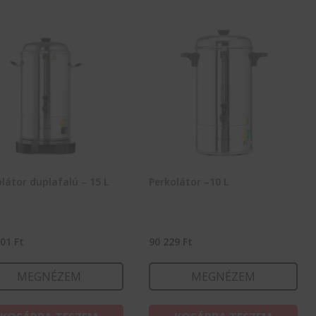
látor duplafalú – 15 L
Perkolátor –10 L
101
Ft
90 229
Ft
MEGNÉZEM
MEGNÉZEM