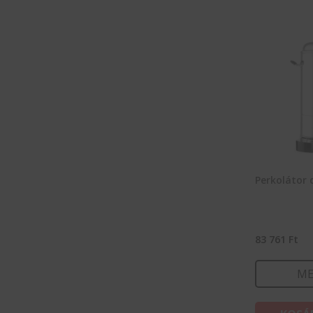
Perkolátor 
83 761
Ft
ME