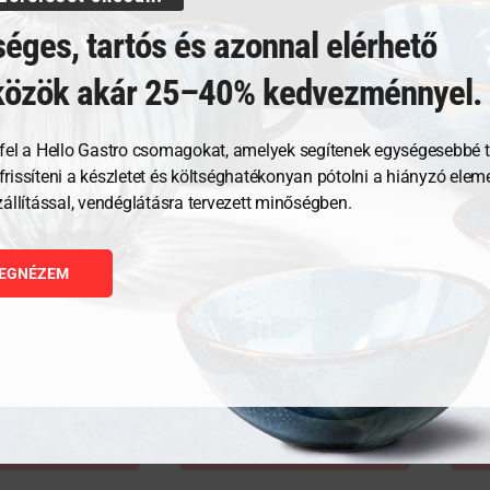
éges, tartós és azonnal elérhető
közök akár 25–40% kedvezménnyel.
fel a Hello Gastro csomagokat, amelyek segítenek egységesebbé t
, frissíteni a készletet és költséghatékonyan pótolni a hiányzó ele
zállítással, vendéglátásra tervezett minőségben.
ntartó – 20 L
Perkolátor – 6 L
Ital
9 L
EGNÉZEM
64 357
Ft
79 2
GNÉZEM
MEGNÉZEM
RBA TESZEM
KOSÁRBA TESZEM