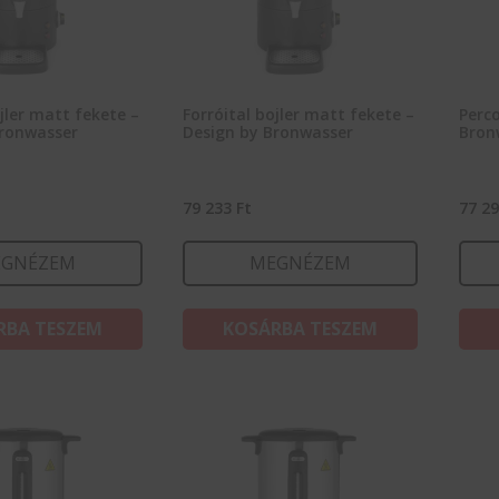
ojler matt fekete –
Forróital bojler matt fekete –
Perco
Bronwasser
Design by Bronwasser
Bron
79 233
Ft
77 2
GNÉZEM
MEGNÉZEM
RBA TESZEM
KOSÁRBA TESZEM