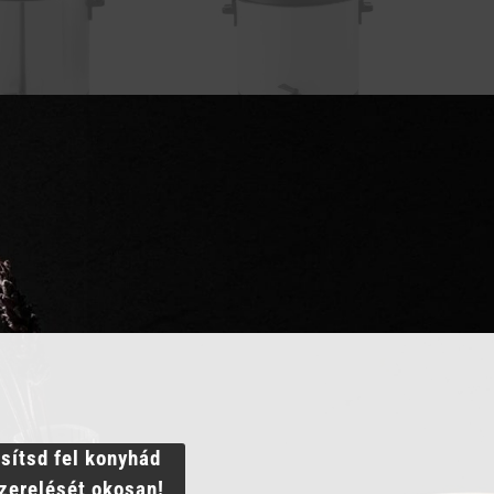
ntartó – 25 L
Ital melegentartó – 25 L
Ital 
70 825
Ft
109 
GNÉZEM
MEGNÉZEM
RBA TESZEM
KOSÁRBA TESZEM
ssítsd fel konyhád
szerelését okosan!