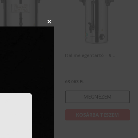
Close
this
module
melegentartó – 28 L
Ital melegentartó – 9 L
633
Ft
63 063
Ft
MEGNÉZEM
MEGNÉZEM
KOSÁRBA TESZEM
KOSÁRBA TESZEM