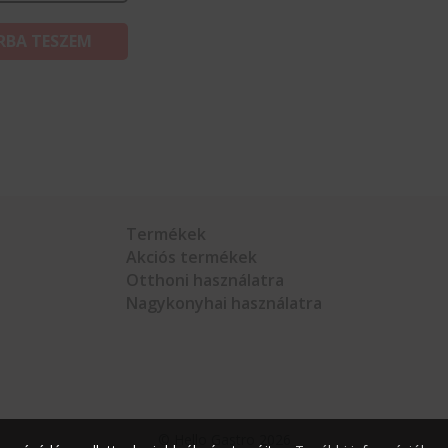
RBA TESZEM
Termékek
Akciós termékek
Otthoni használatra
Nagykonyhai használatra
©
Hello Gastro
2026