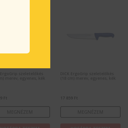
ErgoGrip szeletelőkés
DICK ErgoGrip szeletelőkés
m) merev, egyenes, kék
(18 cm) merev, egyenes, kék
89
Ft
17 859
Ft
MEGNÉZEM
MEGNÉZEM