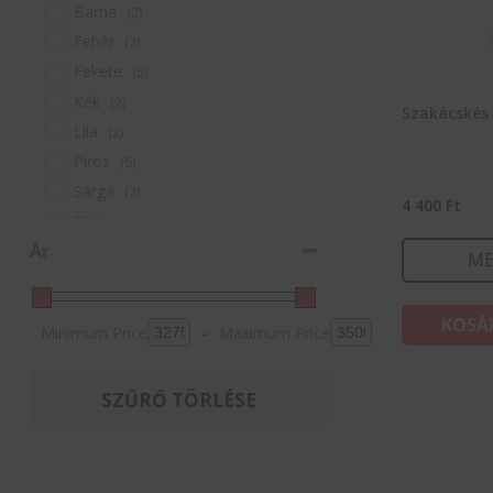
Barna
(2)
Fehér
(2)
Fekete
(5)
Kék
(2)
Szakácskés
Lila
(2)
Piros
(6)
Sárga
(2)
4 400
Ft
Zöld
(4)
Ár
ME
KOSÁ
Minimum Price
-
Maximum Price
SZŰRŐ TÖRLÉSE