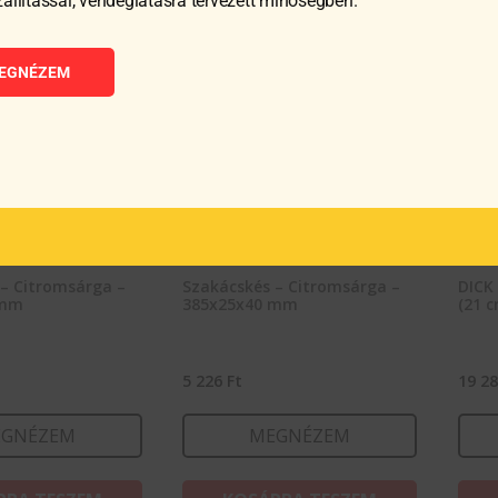
zállítással, vendéglátásra tervezett minőségben.
EGNÉZEM
– Citromsárga –
Szakácskés – Citromsárga –
DICK 
 mm
385x25x40 mm
(21 c
5 226
Ft
19 2
GNÉZEM
MEGNÉZEM