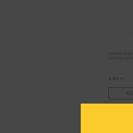
Szakácskés 
320x25x40
4 400
Ft
ME
KOSÁ