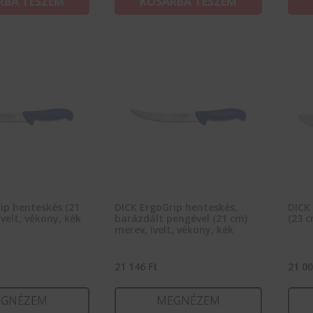
RBA TESZEM
KOSÁRBA TESZEM
ip henteskés (21
DICK ErgoGrip henteskés,
DICK 
velt, vékony, kék
barázdált pengével (21 cm)
(23 c
merev, ívelt, vékony, kék
21 146
Ft
21 0
GNÉZEM
MEGNÉZEM