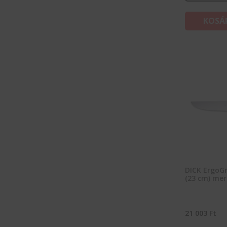
KOSÁ
DICK ErgoGr
(23 cm) mer
21 003
Ft