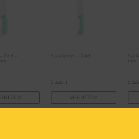
– Zöld –
Szakácskés – Zöld
Szaká
 mm
mm
5 226
Ft
5 22
GNÉZEM
MEGNÉZEM
RBA TESZEM
KOSÁRBA TESZEM