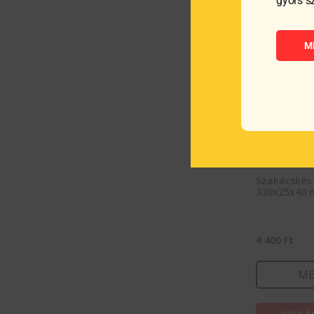
gyors s
M
Szakácskés 
320x25x40
4 400
Ft
ME