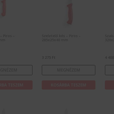
– Piros –
Szeletelő kés – Piros –
Szak
 mm
285x25x40 mm
320x
3 275
Ft
4 40
GNÉZEM
MEGNÉZEM
RBA TESZEM
KOSÁRBA TESZEM