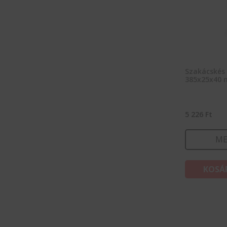
Szakácskés 
385x25x40
5 226
Ft
ME
KOSÁ