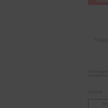
KOSÁ
DICK ErgoGr
cm) merev, í
17 574
Ft
ME