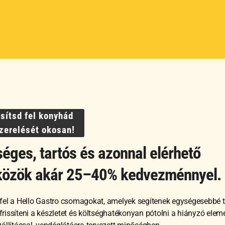
– Fehér –
Szakácskés – Fehér –
Szak
ssítsd fel konyhád
 mm
385x25x40 mm
mm
szerelését okosan!
éges, tartós és azonnal elérhető
5 226
Ft
4 40
közök akár 25–40% kedvezménnyel.
GNÉZEM
MEGNÉZEM
fel a Hello Gastro csomagokat, amelyek segítenek egységesebbé t
RBA TESZEM
KOSÁRBA TESZEM
, frissíteni a készletet és költséghatékonyan pótolni a hiányzó ele