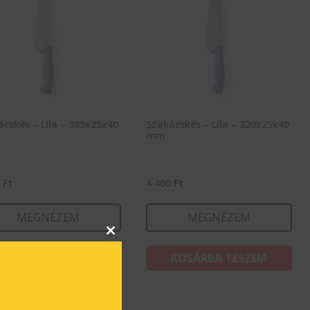
cskés – Lila – 385x25x40
Szakácskés – Lila – 320x25x40
mm
6
Ft
4 400
Ft
MEGNÉZEM
MEGNÉZEM
Close
this
KOSÁRBA TESZEM
KOSÁRBA TESZEM
module