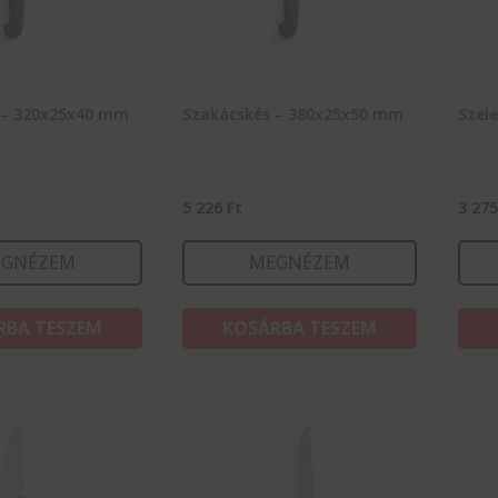
 – 320x25x40 mm
Szakácskés – 380x25x50 mm
Szel
5 226
Ft
3 27
GNÉZEM
MEGNÉZEM
RBA TESZEM
KOSÁRBA TESZEM