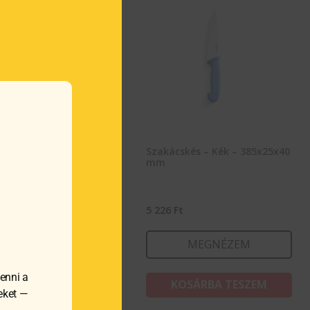
ácskés – Kék – 320x25x40
Szakácskés – Kék – 385x25x40
mm
0
Ft
5 226
Ft
MEGNÉZEM
MEGNÉZEM
enni a
KOSÁRBA TESZEM
KOSÁRBA TESZEM
meket —