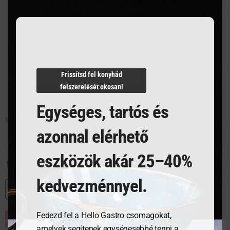
Frissítsd fel konyhád
felszerelését okosan!
Egységes, tartós és
FROSTS halkés, tokkal
azonnal elérhető
eszközök akár 25–40%
14 288
Ft
kedvezménnyel.
MEGNÉZEM
Fedezd fel a Hello Gastro csomagokat,
KOSÁRBA TESZEM
amelyek segítenek egységesebbé tenni a