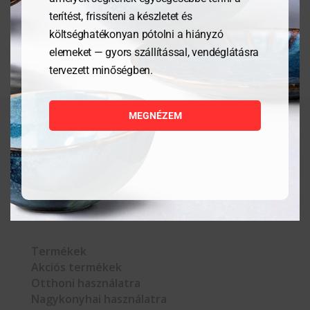
terítést, frissíteni a készletet és
költséghatékonyan pótolni a hiányzó
elemeket — gyors szállítással, vendéglátásra
tervezett minőségben.
MEGNÉZEM



Termékek
Akciós termékek
Otthoni használatra
Nagykonyhai használatra