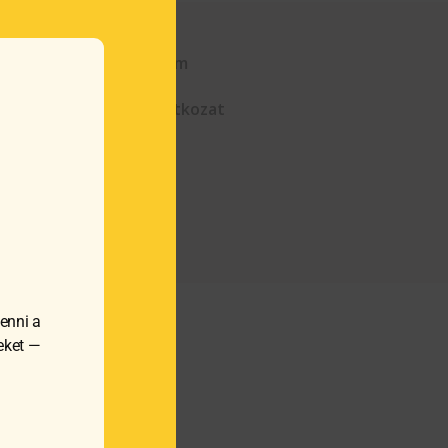
Kapcsolat
Adatvédelem
ÁSZF
Elállási nyilatkozat
enni a
meket —