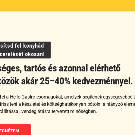
Termékek
Akciós termékek
Otthoni használatra
Nagykonyhai használatra
ssítsd fel konyhád
szerelését okosan!
éges, tartós és azonnal elérhető
©
Hello Gastro
2026
közök akár 25–40% kedvezménnyel.
fel a Hello Gastro csomagokat, amelyek segítenek egységesebbé t
, frissíteni a készletet és költséghatékonyan pótolni a hiányzó ele
zállítással, vendéglátásra tervezett minőségben.
EGNÉZEM