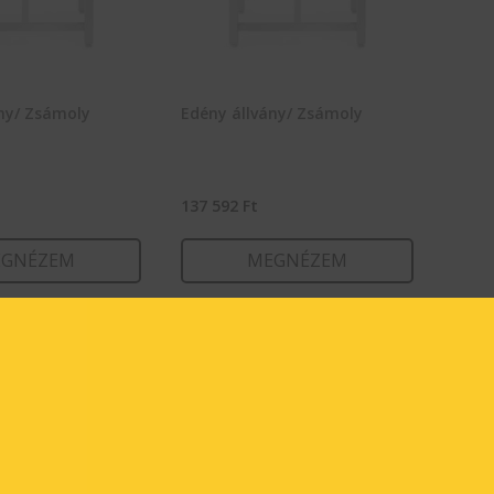
ny/ Zsámoly
Edény állvány/ Zsámoly
137 592
Ft
GNÉZEM
MEGNÉZEM
RBA TESZEM
KOSÁRBA TESZEM