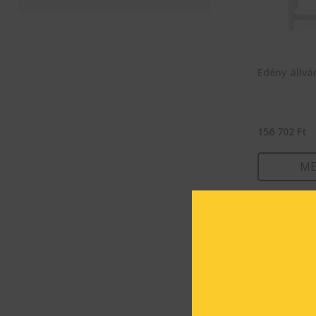
Edény állvá
156 702
Ft
ME
KOSÁ