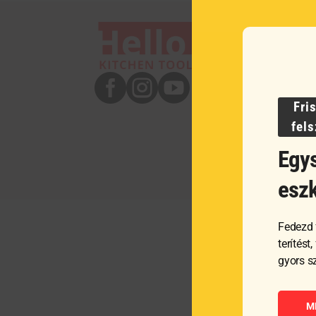



Fri
fel
Egys
esz
Fedezd 
terítést
gyors s
M