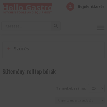
Bejelentkezés

Szűrés
Sütemény, rolltop búrák
Termékek száma: