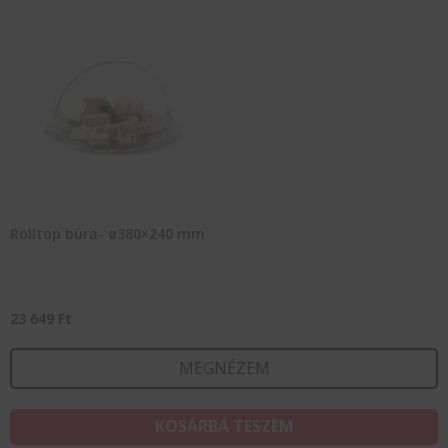
Rolltop búra- ø380×240 mm
23 649
Ft
MEGNÉZEM
KOSÁRBA TESZEM