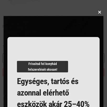
Clos
this
modu
Búra – GN 1/1
15 244
Ft
MEGNÉZEM
Frissítsd fel konyhád
felszerelését okosan!
KOSÁRBA TESZEM
Egységes, tartós és
azonnal elérhető
eszközök akár 25–40%