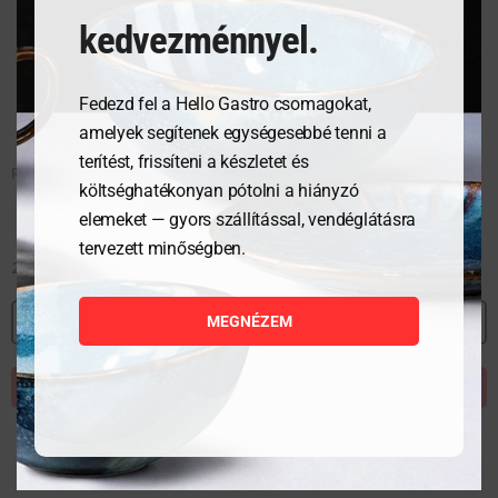
kedvezménnyel.
Fedezd fel a Hello Gastro csomagokat,
amelyek segítenek egységesebbé tenni a
terítést, frissíteni a készletet és
Rolltop búra – GN 1/1
költséghatékonyan pótolni a hiányzó
elemeket — gyors szállítással, vendéglátásra
tervezett minőségben.
25 105
Ft
MEGNÉZEM
MEGNÉZEM
KOSÁRBA TESZEM