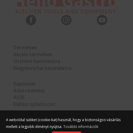



Termékek
Akciós termékek
Otthoni használatra
Nagykonyhai használatra
Kapcsolat
Adatvédelem
ÁSZF
Elállási nyilatkozat
A weboldal sütiket (cookie-kat) használ, hogy a biztonságos vásárlás
mellett a legjobb élményt nyújtsa.
További információk
©
Hello Gastro
2026