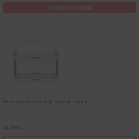
KOSÁRBA TESZEM
Bemutatótálca rolltop fedővel – dupla
28 743
Ft