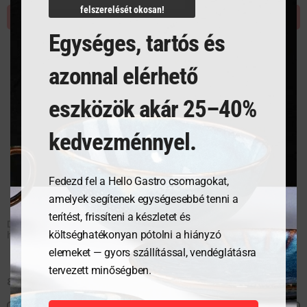
felszerelését okosan!
KOSÁRBA TESZEM
Egységes, tartós és
azonnal elérhető
eszközök akár 25–40%
kedvezménnyel.
Fedezd fel a Hello Gastro csomagokat,
amelyek segítenek egységesebbé tenni a
terítést, frissíteni a készletet és
Dupla mosogatós rozsdamentes szekrény, tolóajtókkal –
költséghatékonyan pótolni a hiányzó
heggesztett – Profi Line – 1000x600x(H)850mm
elemeket — gyors szállítással, vendéglátásra
tervezett minőségben.
814 086
Ft