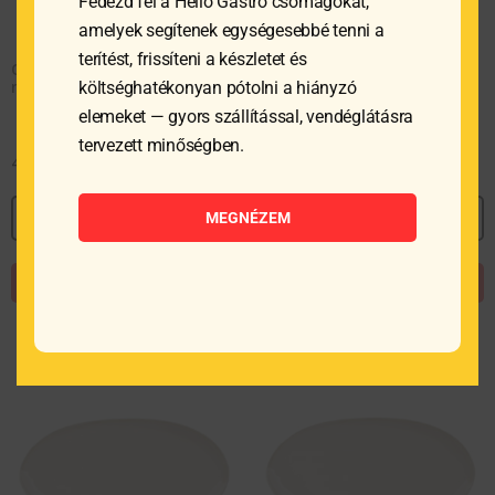
Fedezd fel a Hello Gastro csomagokat,
amelyek segítenek egységesebbé tenni a
terítést, frissíteni a készletet és
Ovális tányér, 26,5×14 cm,
Ovális tányér, 26,5×14 cm,
narancssárga, Eter
bézs, Eter
költséghatékonyan pótolni a hiányzó
elemeket — gyors szállítással, vendéglátásra
tervezett minőségben.
4 234
Ft
4 234
Ft
MEGNÉZEM
MEGNÉZEM
MEGNÉZEM
KOSÁRBA TESZEM
KOSÁRBA TESZEM