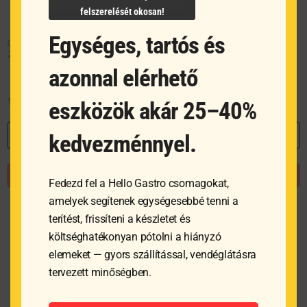
felszerelését okosan!
Egységes, tartós és
Gastronorm edény GN 1/2-
GN 1/3 fedő, Prix
200, Prix
azonnal elérhető
10 934
Ft
2 457
Ft
eszközök akár 25–40%
MEGNÉZEM
MEGNÉZEM
kedvezménnyel.
KOSÁRBA TESZEM
KOSÁRBA TESZEM
Fedezd fel a Hello Gastro csomagokat,
amelyek segítenek egységesebbé tenni a
terítést, frissíteni a készletet és
költséghatékonyan pótolni a hiányzó
elemeket — gyors szállítással, vendéglátásra
tervezett minőségben.