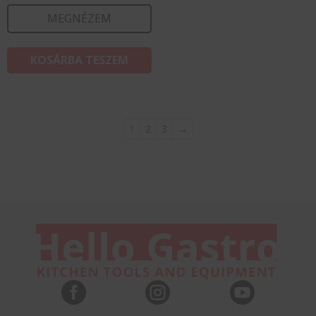
MEGNÉZEM
KOSÁRBA TESZEM
1
2
3
→


