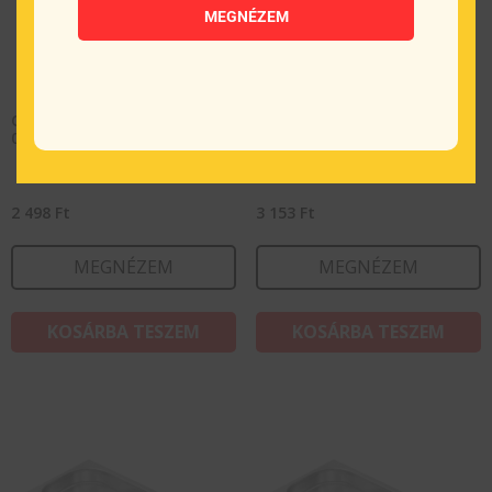
MEGNÉZEM
Gastronorm edény GN 1/3-
Gastronorm edény GN 1/3-
020, Prix
040, Prix
2 498
Ft
3 153
Ft
MEGNÉZEM
MEGNÉZEM
KOSÁRBA TESZEM
KOSÁRBA TESZEM