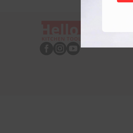


