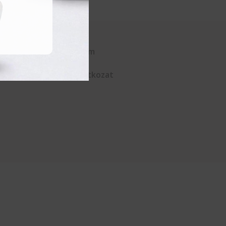
Kapcsolat
Adatvédelem
ÁSZF
Elállási nyilatkozat