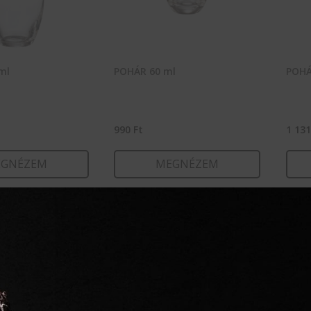
ml
POHÁR 60 ml
POHÁ
990
Ft
1 13
GNÉZEM
MEGNÉZEM
RBA TESZEM
KOSÁRBA TESZEM