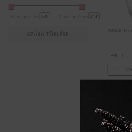
Minimum Price
-
Maximum Price
POHÁR 470 
SZŰRŐ TÖRLÉSE
1 449
Ft
ME
KOSÁ