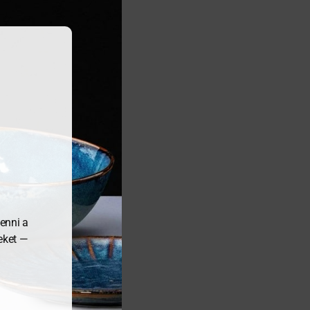
enni a
meket —