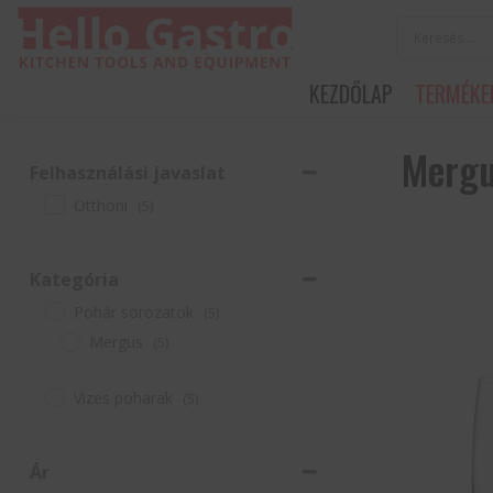
KEZDŐLAP
TERMÉKE
Merg
Felhasználási javaslat
Otthoni
(5)
Kategória
Pohár sorozatok
(5)
Mergus
(5)
Vizes poharak
(5)
Ár