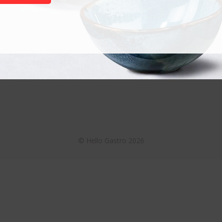
Termékek
Akciós termékek
Otthoni használatra
Nagykonyhai használatra
©
Hello Gastro
2026