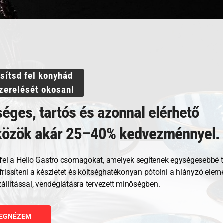
ml
ssítsd fel konyhád
szerelését okosan!
éges, tartós és azonnal elérhető
közök akár 25–40% kedvezménnyel.
GNÉZEM
fel a Hello Gastro csomagokat, amelyek segítenek egységesebbé t
RBA TESZEM
, frissíteni a készletet és költséghatékonyan pótolni a hiányzó ele
zállítással, vendéglátásra tervezett minőségben.
EGNÉZEM