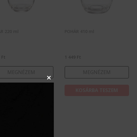
R 220 ml
POHÁR 410 ml
1
Ft
1 449
Ft
MEGNÉZEM
MEGNÉZEM
Close
this
KOSÁRBA TESZEM
KOSÁRBA TESZEM
module