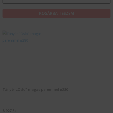
KOSÁRBA TESZEM
Tányér „Oslo” magas peremmel ⌀280
8 927
Ft