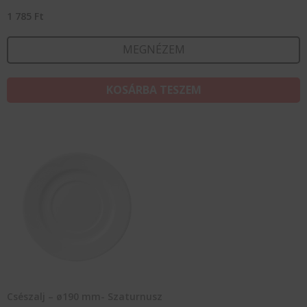
1 785
Ft
MEGNÉZEM
KOSÁRBA TESZEM
Csészalj – ø190 mm- Szaturnusz