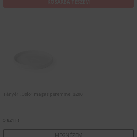
KOSÁRBA TESZEM
Tányér „Oslo” magas peremmel ⌀200
5 821
Ft
MEGNÉZEM