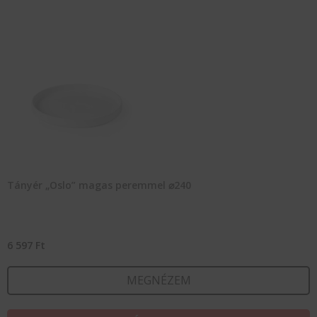
Tányér „Oslo” magas peremmel ⌀240
6 597
Ft
MEGNÉZEM