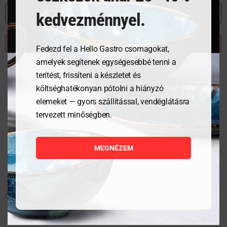
MEGNÉZEM
kedvezménnyel.
KOSÁRBA TESZEM
Fedezd fel a Hello Gastro csomagokat,
amelyek segítenek egységesebbé tenni a
terítést, frissíteni a készletet és
költséghatékonyan pótolni a hiányzó
elemeket — gyors szállítással, vendéglátásra
tervezett minőségben.
MEGNÉZEM
Csészalj – ø150 mm- Szaturnusz