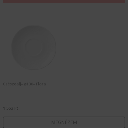
Csészealj- ⌀130- Flora
1 553
Ft
MEGNÉZEM