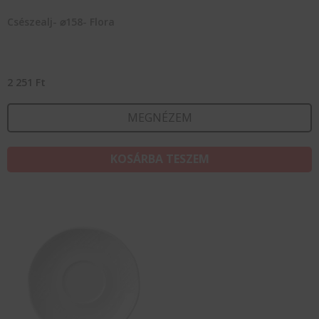
Csészealj- ⌀158- Flora
2 251
Ft
MEGNÉZEM
KOSÁRBA TESZEM