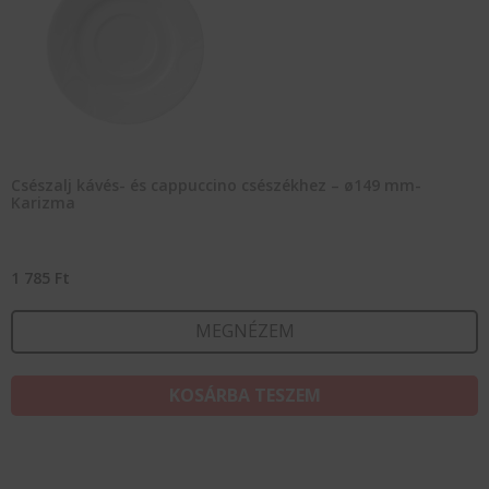
Csészalj kávés- és cappuccino csészékhez – ø149 mm-
Karizma
1 785
Ft
MEGNÉZEM
KOSÁRBA TESZEM