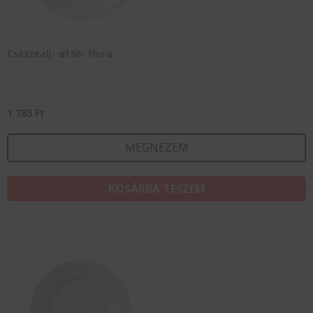
Csészealj- ⌀138- Flora
1 785
Ft
MEGNÉZEM
KOSÁRBA TESZEM