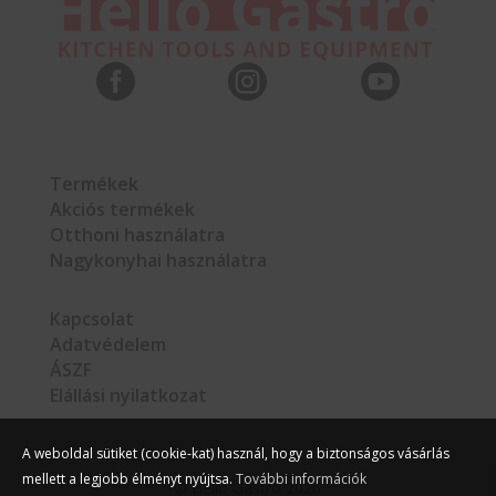



Termékek
Akciós termékek
Otthoni használatra
Nagykonyhai használatra
Kapcsolat
Adatvédelem
ÁSZF
Elállási nyilatkozat
A weboldal sütiket (cookie-kat) használ, hogy a biztonságos vásárlás
mellett a legjobb élményt nyújtsa.
További információk
©
Hello Gastro
2026