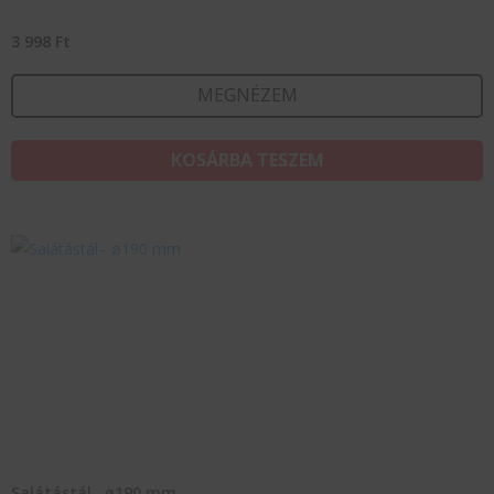
3 998
Ft
MEGNÉZEM
KOSÁRBA TESZEM
Salátástál– ø190 mm