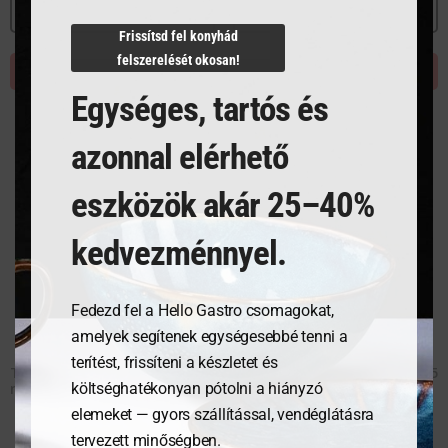
MEGNÉZEM
MEGNÉZEM
Frissítsd fel konyhád
felszerelését okosan!
KOSÁRBA TESZEM
KOSÁRBA TESZEM
Egységes, tartós és
azonnal elérhető
eszközök akár 25–40%
kedvezménnyel.
Fedezd fel a Hello Gastro csomagokat,
amelyek segítenek egységesebbé tenni a
terítést, frissíteni a készletet és
Tálalógyűrű – kerek – ø70×45
Tálalógyűrű – kerek – ø60×45
mm
mm
költséghatékonyan pótolni a hiányzó
elemeket — gyors szállítással, vendéglátásra
tervezett minőségben.