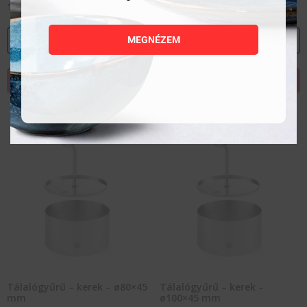
1 952
Ft
1 820
Ft
MEGNÉZEM
MEGNÉZEM
MEGNÉZEM
KOSÁRBA TESZEM
KOSÁRBA TESZEM
Tálalógyűrű – kerek – ø80×45
Tálalógyűrű – kerek –
mm
ø100×45 mm