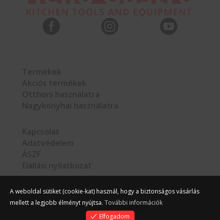



Termékek
Akciós termékek
Otthoni használatra
Nagykonyhai használatra
Kapcsolat
Adatvédelem
ÁSZF
Elállási nyilatkozat
A weboldal sütiket (cookie-kat) használ, hogy a biztonságos vásárlás
mellett a legjobb élményt nyújtsa.
További információk
©
Hello Gastro
2026
Elfogadom