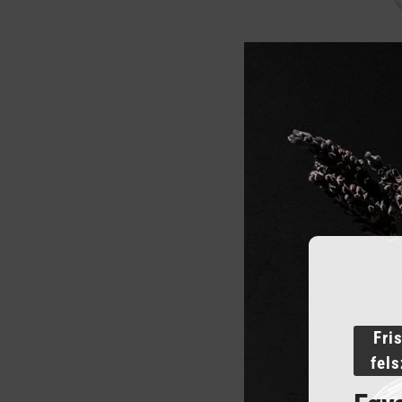
VÖRÖS BOR
1 590
Ft
ME
KOSÁ
Fri
fel