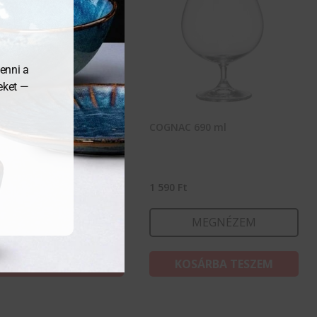
enni a
meket —
AC 400 ml
COGNAC 690 ml
0
Ft
1 590
Ft
MEGNÉZEM
MEGNÉZEM
KOSÁRBA TESZEM
KOSÁRBA TESZEM