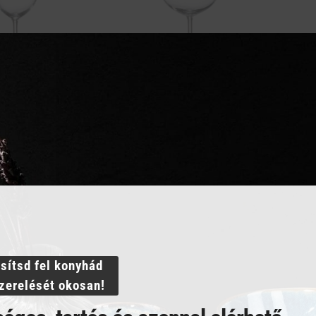
OS POHÁR 580 ml
VÖRÖS BOROS POHÁR 650 ml
PEZS
1 644
Ft
1 41
GNÉZEM
MEGNÉZEM
RBA TESZEM
KOSÁRBA TESZEM
ssítsd fel konyhád
szerelését okosan!