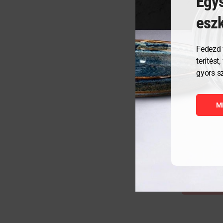
Egys
esz
Fedezd 
terítést
gyors s
KÓSTOLÓ P
M
1 361
Ft
ME
KOSÁ