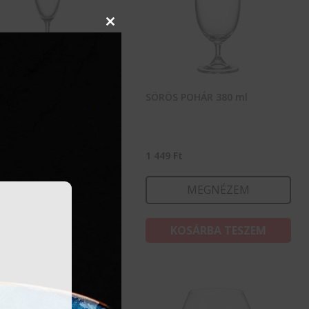
Close
this
module
GŐS FLŐTE 220 ml
SÖRÖS POHÁR 380 ml
3
Ft
1 449
Ft
MEGNÉZEM
MEGNÉZEM
KOSÁRBA TESZEM
KOSÁRBA TESZEM