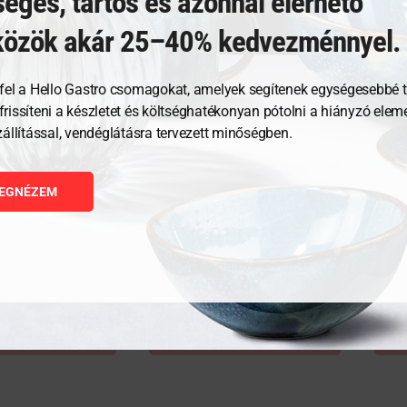
éges, tartós és azonnal elérhető
közök akár 25–40% kedvezménnyel.
fel a Hello Gastro csomagokat, amelyek segítenek egységesebbé t
, frissíteni a készletet és költséghatékonyan pótolni a hiányzó ele
zállítással, vendéglátásra tervezett minőségben.
OHÁR210 ml
MARTINI 280 ml
COGN
EGNÉZEM
1 962
Ft
1 59
GNÉZEM
MEGNÉZEM
RBA TESZEM
KOSÁRBA TESZEM