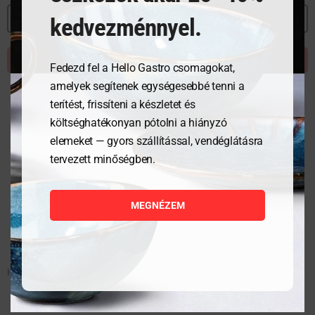
MEGNÉZEM
kedvezménnyel.
KOSÁRBA TESZEM
Fedezd fel a Hello Gastro csomagokat,
amelyek segítenek egységesebbé tenni a
terítést, frissíteni a készletet és
költséghatékonyan pótolni a hiányzó
elemeket — gyors szállítással, vendéglátásra
tervezett minőségben.
MEGNÉZEM
Kolbásztöltő gép Profi Line – 10 L