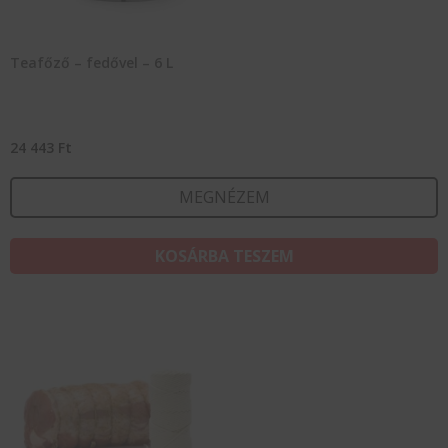
Teafőző – fedővel – 6 L
24 443
Ft
MEGNÉZEM
KOSÁRBA TESZEM