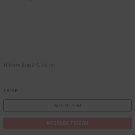
Tükörtojásgyűrű, 8,5 cm
1 843
Ft
MEGNÉZEM
KOSÁRBA TESZEM