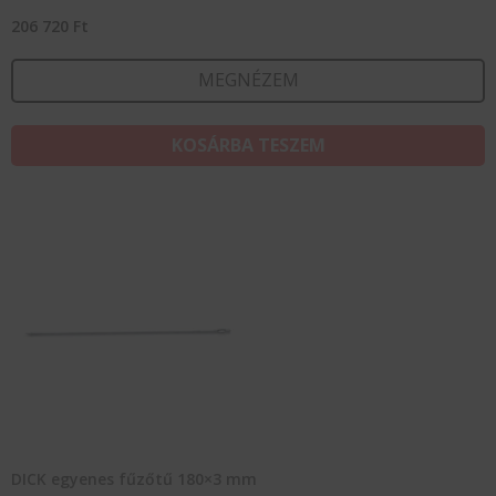
206 720
Ft
MEGNÉZEM
KOSÁRBA TESZEM
DICK egyenes fűzőtű 180×3 mm