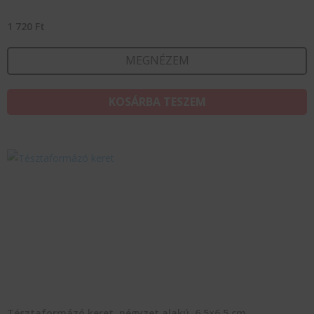
1 720
Ft
MEGNÉZEM
KOSÁRBA TESZEM
Tésztaformázó keret, négyzet alakú, 6,5×6,5 cm