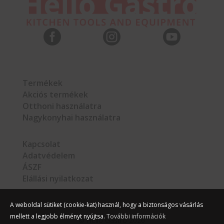



Termékek
Akciós termékek
Otthoni használatra
Nagykonyhai használatra
Kapcsolat
Adatvédelem
ÁSZF
Elállási nyilatkozat
A weboldal sütiket (cookie-kat) használ, hogy a biztonságos vásárlás
mellett a legjobb élményt nyújtsa.
További információk
©
Hello Gastro
2026