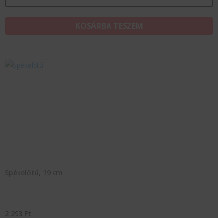
KOSÁRBA TESZEM
Spékelőtű, 19 cm
2 293
Ft