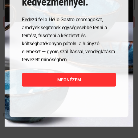
kedvezménnyel.
MEGNÉZEM
MEGNÉZEM
Fedezd fel a Hello Gastro csomagokat,
KOSÁRBA TESZEM
KOSÁRBA TESZEM
amelyek segítenek egységesebbé tenni a
terítést, frissíteni a készletet és
költséghatékonyan pótolni a hiányzó
elemeket — gyors szállítással, vendéglátásra
tervezett minőségben.
MEGNÉZEM
PEZSGŐS KEHELY200 ml
COGNAC 250 ml