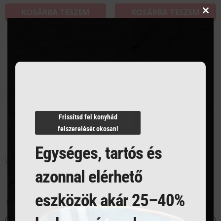
KOSÁRBA TESZEM
KOSÁRBA TESZEM
Clos
this
modu
Frissítsd fel konyhád
felszerelését okosan!
Egységes, tartós és
VÖRÖS BOROS POHÁR 340 ml
PEZSGŐS FLŐTE 180 ml
azonnal elérhető
eszközök akár 25–40%
1 467
Ft
1 308
Ft