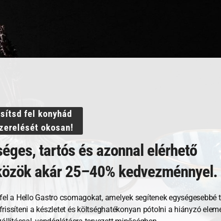
Forte
Csészealj, 15 cm, Forte
Sószó
ssítsd fel konyhád
szerelését okosan!
éges, tartós és azonnal elérhető
1 063
Ft
2 92
közök akár 25–40% kedvezménnyel.
GNÉZEM
MEGNÉZEM
fel a Hello Gastro csomagokat, amelyek segítenek egységesebbé t
RBA TESZEM
KOSÁRBA TESZEM
, frissíteni a készletet és költséghatékonyan pótolni a hiányzó ele