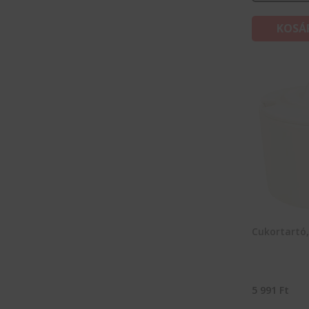
KOSÁ
Cukortartó,
5 991
Ft