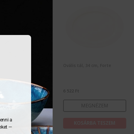
ró, Forte
Ovális tál, 34 cm, Forte
9
Ft
6 522
Ft
MEGNÉZEM
MEGNÉZEM
enni a
KOSÁRBA TESZEM
KOSÁRBA TESZEM
meket —