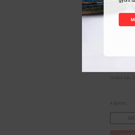
gyors s
M
Ovális tál, 
4 924
Ft
ME