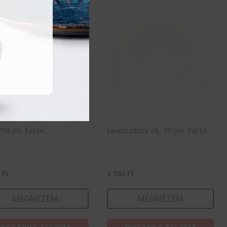
700 ml, Forte
Levescsésze alj, 17 cm, Forte
1
Ft
1 396
Ft
MEGNÉZEM
MEGNÉZEM