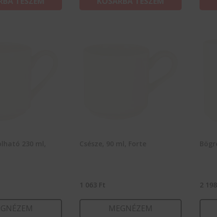
RBA TESZEM
KOSÁRBA TESZEM
olható 230 ml,
Csésze, 90 ml, Forte
Bögre
1 063
Ft
2 19
GNÉZEM
MEGNÉZEM