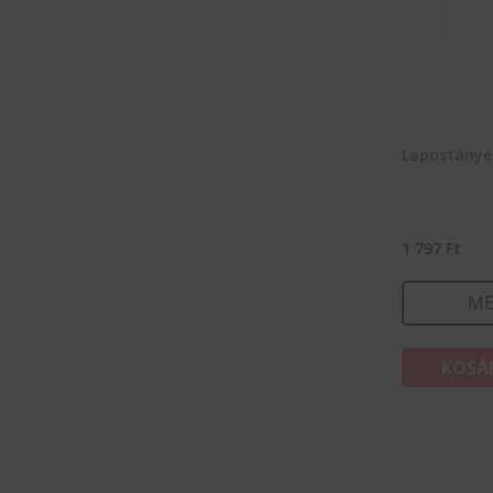
Lapostányér
1 797
Ft
ME
KOSÁ