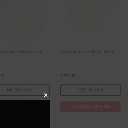
stányér, 29 cm, Forte
Szósz kiöntő, 350 ml, Forte
0
Ft
5 325
Ft
MEGNÉZEM
MEGNÉZEM
Close
this
KOSÁRBA TESZEM
KOSÁRBA TESZEM
module