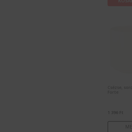
KOSÁ
Csézse, sor
Forte
1 396
Ft
ME