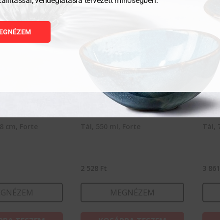
zállítással, vendéglátásra tervezett minőségben.
EGNÉZEM
28 cm, Forte
Tál, 550 ml, Forte
Tál, 
2 528
Ft
3 86
GNÉZEM
MEGNÉZEM