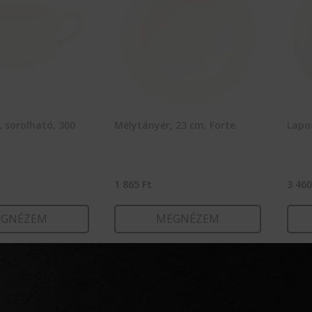
, sorolható, 300
Mélytányér, 23 cm, Forte
Lapo
1 865
Ft
3 46
GNÉZEM
MEGNÉZEM
RBA TESZEM
KOSÁRBA TESZEM