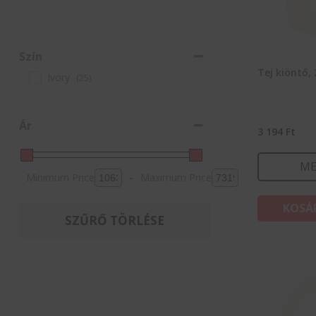
Szín
Tej kiöntő,
Ivory
(25)
Ár
3 194
Ft
ME
Minimum Price
-
Maximum Price
KOSÁ
SZŰRŐ TÖRLÉSE