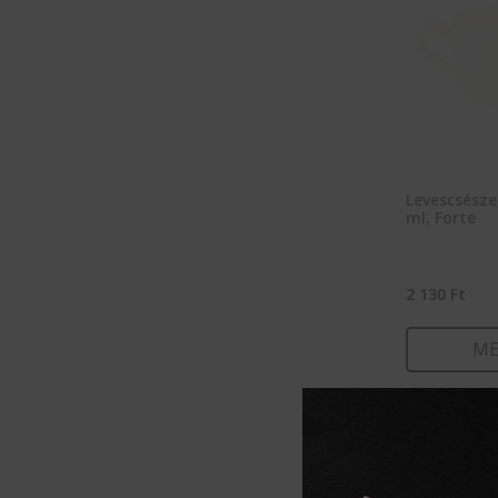
Levescsésze
ml, Forte
2 130
Ft
ME
KOSÁ