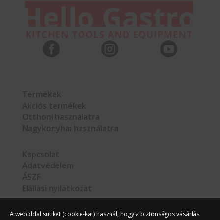



Termékek
Akciós termékek
Otthoni használatra
Nagykonyhai használatra
Kapcsolat
Adatvédelem
ÁSZF
Elállási nyilatkozat
A weboldal sütiket (cookie-kat) használ, hogy a biztonságos vásárlás