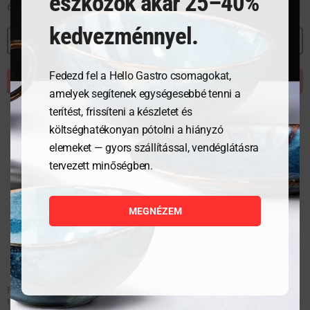
eszközök akár 25–40%
6 186
Ft
kedvezménnyel.
MEGNÉZEM
Fedezd fel a Hello Gastro csomagokat,
KOSÁRBA TESZEM
amelyek segítenek egységesebbé tenni a
terítést, frissíteni a készletet és
költséghatékonyan pótolni a hiányzó
elemeket — gyors szállítással, vendéglátásra
tervezett minőségben.
MEGNÉZEM
Fagylalt edény Polikarbonát – Fekete – 5 L – 360x165x120
mm