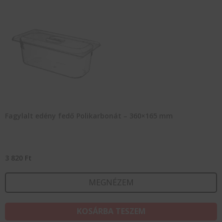
Fagylalt edény fedő Polikarbonát – 360×165 mm
3 820
Ft
MEGNÉZEM
KOSÁRBA TESZEM