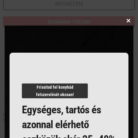
MEGNÉZEM
KOSÁRBA TESZEM
Clos
this
modu
Frissítsd fel konyhád
felszerelését okosan!
Egységes, tartós és
Fagylalt edény Polikarbonát – Átlátszó – 5 L – 360x165x120
mm
azonnal elérhető