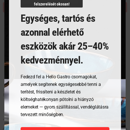
felszerelését okosan!
KOSÁRBA TESZEM
KOSÁRBA TESZEM
Egységes, tartós és
azonnal elérhető
eszközök akár 25–40%
kedvezménnyel.
Fedezd fel a Hello Gastro csomagokat,
amelyek segítenek egységesebbé tenni a
terítést, frissíteni a készletet és
Evőkés – 12 db
Evővilla – 12 db
költséghatékonyan pótolni a hiányzó
elemeket — gyors szállítással, vendéglátásra
tervezett minőségben.
4 076
Ft
2 716
Ft