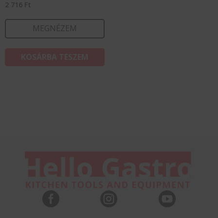
2 716
Ft
MEGNÉZEM
KOSÁRBA TESZEM


