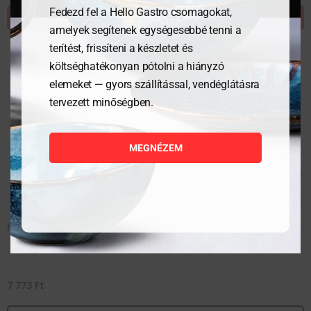
Fedezd fel a Hello Gastro csomagokat,
KOSÁRBA TESZEM
amelyek segítenek egységesebbé tenni a
terítést, frissíteni a készletet és
költséghatékonyan pótolni a hiányzó
elemeket — gyors szállítással, vendéglátásra
tervezett minőségben.
MEGNÉZEM
Főzőkanál PBT – Fehér – ø105×600 mm
7 773
Ft