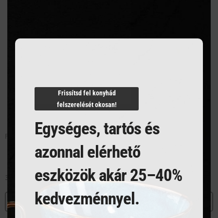
this
modu
Frissítsd fel konyhád
felszerelését okosan!
Egységes, tartós és
Főzőkanál PBT – Fehér – ø70×380 mm
azonnal elérhető
eszközök akár 25–40%
3 275
Ft
kedvezménnyel.
MEGNÉZEM