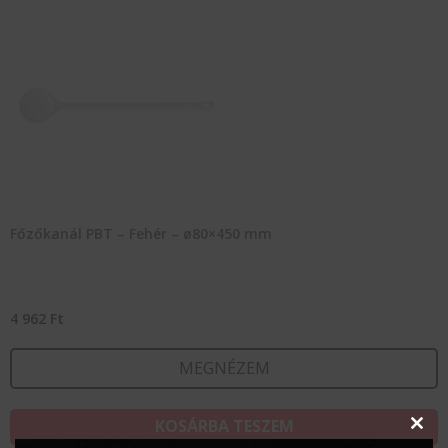
Főzőkanál PBT – Fehér – ø80×450 mm
4 962
Ft
MEGNÉZEM
KOSÁRBA TESZEM
Clos