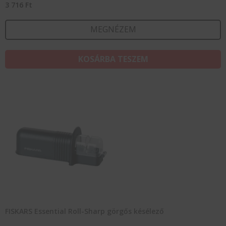
3 716
Ft
MEGNÉZEM
KOSÁRBA TESZEM
FISKARS Essential Roll-Sharp görgős késélező