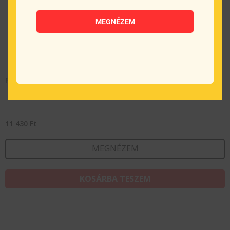
MEGNÉZEM
FISKARS Essential kenyérvágó kés (23 cm)
11 430
Ft
MEGNÉZEM
KOSÁRBA TESZEM