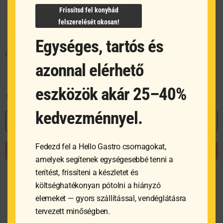
Frissítsd fel konyhád
felszerelését okosan!
Egységes, tartós és
FISKARS Essential szakácskés (21 cm)
azonnal elérhető
eszközök akár 25–40%
11 430
Ft
kedvezménnyel.
MEGNÉZEM
Fedezd fel a Hello Gastro csomagokat,
KOSÁRBA TESZEM
amelyek segítenek egységesebbé tenni a
terítést, frissíteni a készletet és
költséghatékonyan pótolni a hiányzó
elemeket — gyors szállítással, vendéglátásra
tervezett minőségben.