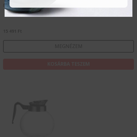
Elektromos vízforraló – 1,8 L
15 491
Ft
MEGNÉZEM
KOSÁRBA TESZEM