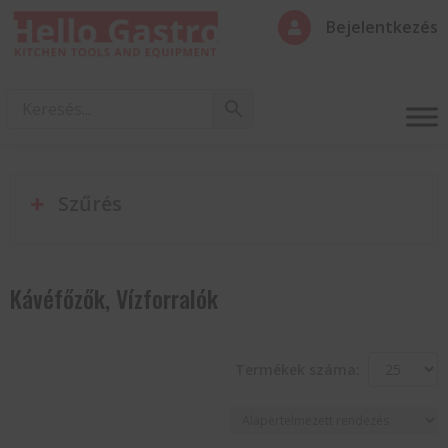
Bejelentkezés

Szűrés
Kávéfőzők, Vízforralók
Termékek száma: