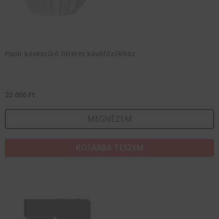
Papír kávészűrő filteres kávéfőzőkhöz
22 606
Ft
MEGNÉZEM
KOSÁRBA TESZEM