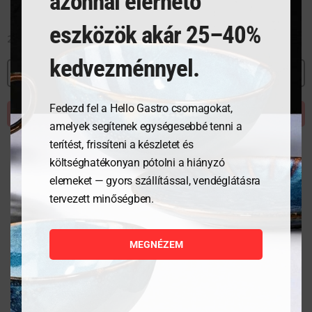
azonnal elérhető
eszközök akár 25–40%
27 489
Ft
kedvezménnyel.
MEGNÉZEM
Fedezd fel a Hello Gastro csomagokat,
KOSÁRBA TESZEM
amelyek segítenek egységesebbé tenni a
terítést, frissíteni a készletet és
költséghatékonyan pótolni a hiányzó
elemeket — gyors szállítással, vendéglátásra
tervezett minőségben.
MEGNÉZEM