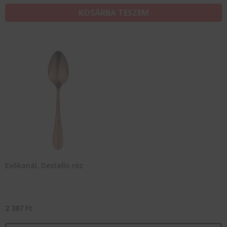
KOSÁRBA TESZEM
Evőkanál, Destello réz
2 387
Ft