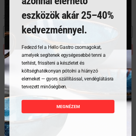
azonnal elérhető
eszközök akár 25–40%
2 387
Ft
kedvezménnyel.
MEGNÉZEM
Fedezd fel a Hello Gastro csomagokat,
KOSÁRBA TESZEM
amelyek segítenek egységesebbé tenni a
terítést, frissíteni a készletet és
költséghatékonyan pótolni a hiányzó
elemeket — gyors szállítással, vendéglátásra
tervezett minőségben.
MEGNÉZEM