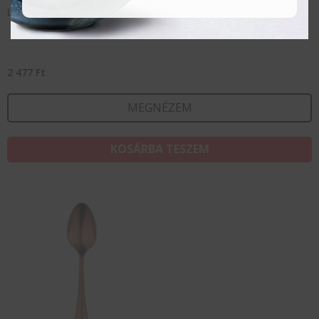
Latte/Limonádé kanál, Destello réz
2 477
Ft
MEGNÉZEM
KOSÁRBA TESZEM