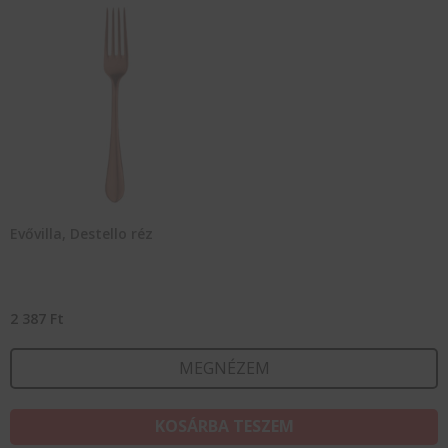
Evővilla, Destello réz
2 387
Ft
MEGNÉZEM
KOSÁRBA TESZEM