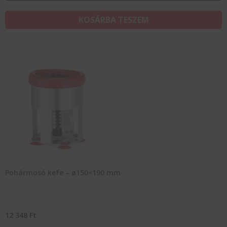
KOSÁRBA TESZEM
Pohármosó kefe – ø150×190 mm
12 348
Ft