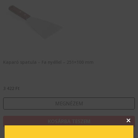
Kaparó spatula – Fa nyéllel – 251×100 mm
3 422
Ft
MEGNÉZEM
KOSÁRBA TESZEM
Clos
this
modu