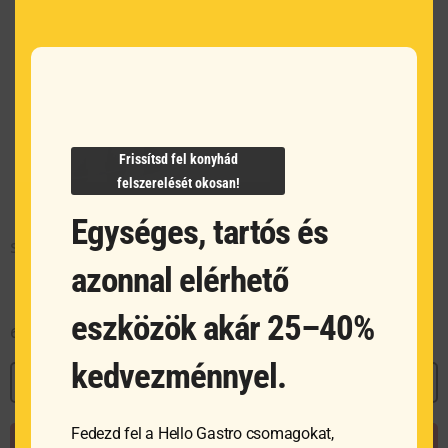
Frissítsd fel konyhád
felszerelését okosan!
Egységes, tartós és
Standard pohármosó kefe – 190x100x180 mm
azonnal elérhető
eszközök akár 25–40%
6 315
Ft
kedvezménnyel.
MEGNÉZEM
Fedezd fel a Hello Gastro csomagokat,
KOSÁRBA TESZEM