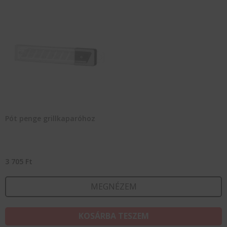
Pót penge grillkaparóhoz
3 705
Ft
MEGNÉZEM
KOSÁRBA TESZEM