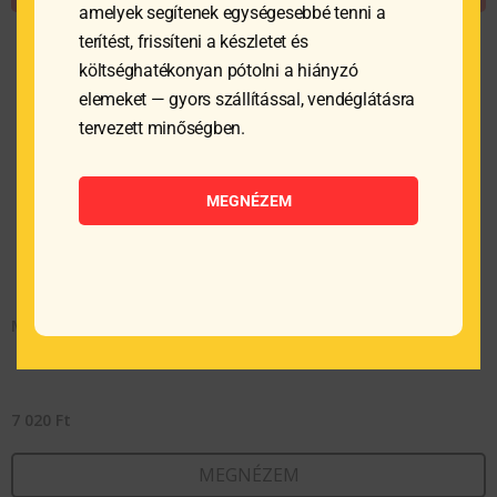
amelyek segítenek egységesebbé tenni a
terítést, frissíteni a készletet és
költséghatékonyan pótolni a hiányzó
elemeket — gyors szállítással, vendéglátásra
tervezett minőségben.
MEGNÉZEM
Magas pohármosó kefe – 190x100x250 mm
7 020
Ft
MEGNÉZEM