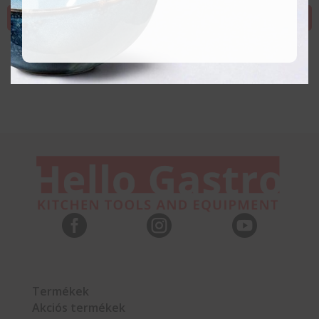
KOSÁRBA TESZEM
KOSÁRBA TESZEM



Termékek
Akciós termékek