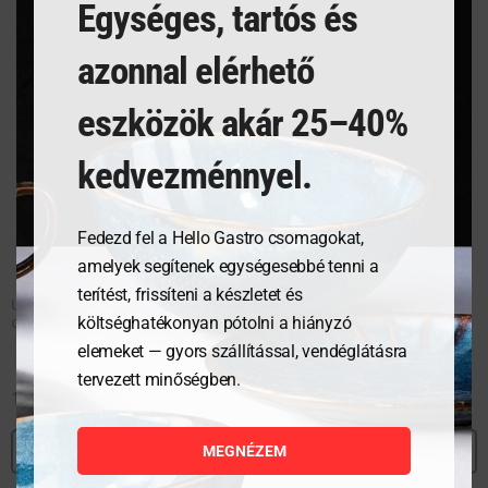
Egységes, tartós és
azonnal elérhető
eszközök akár 25–40%
kedvezménnyel.
Fedezd fel a Hello Gastro csomagokat,
amelyek segítenek egységesebbé tenni a
terítést, frissíteni a készletet és
Unicoloured dish and
Unicoloured dish and
cleaning cloth (10-pack)
cleaning cloth (10-pack)
költséghatékonyan pótolni a hiányzó
elemeket — gyors szállítással, vendéglátásra
tervezett minőségben.
11 709
Ft
11 709
Ft
MEGNÉZEM
MEGNÉZEM
MEGNÉZEM