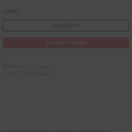
2 940
Ft
MEGNÉZEM
KOSÁRBA TESZEM
Mélysütő kosár miniatűr egymásra rakható fekete