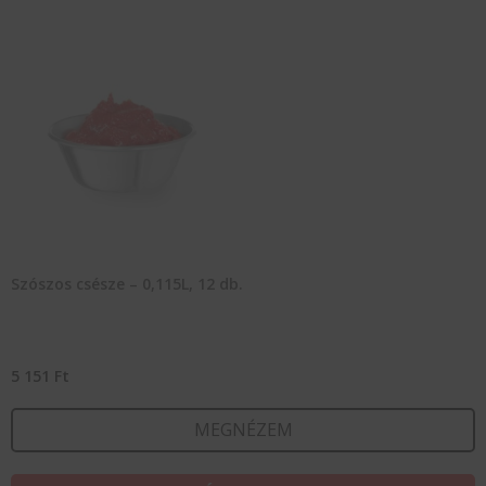
Szószos csésze – 0,115L, 12 db.
5 151
Ft
MEGNÉZEM