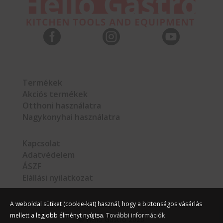



Termékek
Akciós termékek
Otthoni használatra
Nagykonyhai használatra
Kapcsolat
Adatvédelem
ÁSZF
Elállási nyilatkozat
A weboldal sütiket (cookie-kat) használ, hogy a biztonságos vásárlás
mellett a legjobb élményt nyújtsa.
További információk
©
Hello Gastro
2026