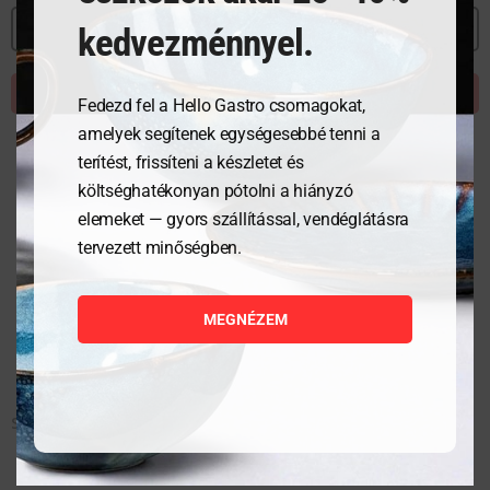
MEGNÉZEM
kedvezménnyel.
KOSÁRBA TESZEM
Fedezd fel a Hello Gastro csomagokat,
amelyek segítenek egységesebbé tenni a
terítést, frissíteni a készletet és
költséghatékonyan pótolni a hiányzó
elemeket — gyors szállítással, vendéglátásra
tervezett minőségben.
MEGNÉZEM
Szószos csésze – 0,34L, 12 db.