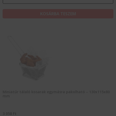
KOSÁRBA TESZEM
Miniatűr tálaló kosarak egymásra pakolható – 130x115x80
mm
3 058
Ft