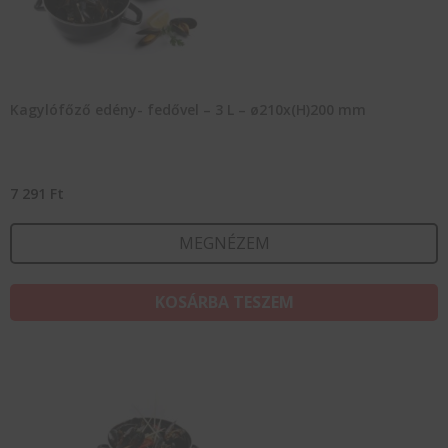
Kagylófőző edény- fedővel – 3 L – ø210x(H)200 mm
7 291
Ft
MEGNÉZEM
KOSÁRBA TESZEM