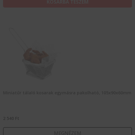
KOSÁRBA TESZEM
Miniatűr tálaló kosarak egymásra pakolható, 105x90x60mm
2 540
Ft
MEGNÉZEM