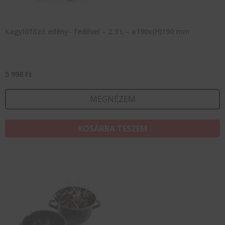
Kagylófőző edény- fedővel – 2.3 L – ø190x(H)190 mm
5 998
Ft
MEGNÉZEM
KOSÁRBA TESZEM