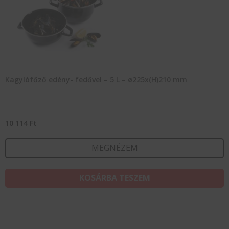
Kagylófőző edény- fedővel – 5 L – ø225x(H)210 mm
10 114
Ft
MEGNÉZEM
KOSÁRBA TESZEM