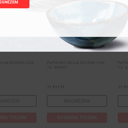
EGNÉZEM
árcsa Kitchen Line
Perforált tárcsa Kitchen Line
Perfo
12- ø6mm
12- 
11 611
Ft
11 6
GNÉZEM
MEGNÉZEM
RBA TESZEM
KOSÁRBA TESZEM