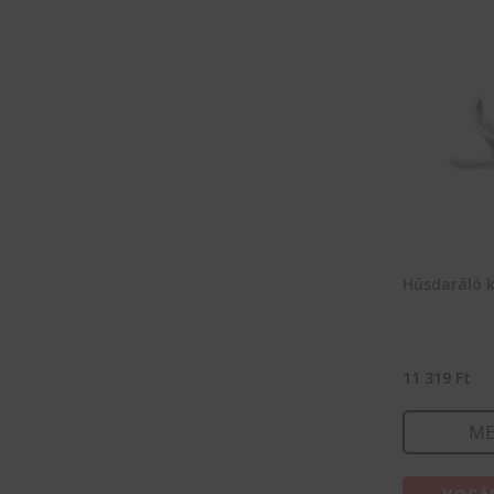
Húsdaráló k
11 319
Ft
ME