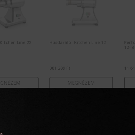
Kitchen Line 22
Húsdaráló- Kitchen Line 12
Perfo
12- 
381 289
Ft
11 6
GNÉZEM
MEGNÉZEM
RBA TESZEM
KOSÁRBA TESZEM