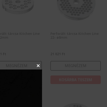
rált tárcsa Kitchen Line
Perforált tárcsa Kitchen Line
ø2mm
22- ø8mm
11
Ft
21 021
Ft
MEGNÉZEM
MEGNÉZEM
Close
this
module
KOSÁRBA TESZEM
KOSÁRBA TESZEM