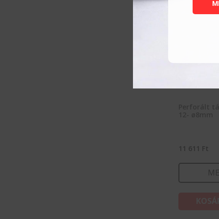
M
Perforált t
12- ø8mm
11 611
Ft
ME
KOSÁ