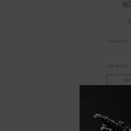
Húsdaráló- 
439 501
Ft
ME
KOSÁ