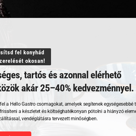
ssítsd fel konyhád
árcsa Kitchen Line
Perforált tárcsa Kitchen Line
Perfo
22- ⌀4.5mm
22- 
szerelését okosan!
éges, tartós és azonnal elérhető
21 021
Ft
27 4
közök akár 25–40% kedvezménnyel.
GNÉZEM
MEGNÉZEM
fel a Hello Gastro csomagokat, amelyek segítenek egységesebbé t
, frissíteni a készletet és költséghatékonyan pótolni a hiányzó ele
RBA TESZEM
KOSÁRBA TESZEM
zállítással, vendéglátásra tervezett minőségben.