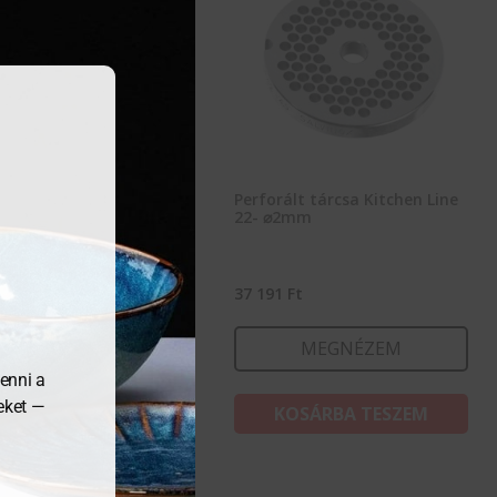
rált tárcsa Kitchen Line
Perforált tárcsa Kitchen Line
⌀3mm
22- ⌀2mm
89
Ft
37 191
Ft
MEGNÉZEM
MEGNÉZEM
enni a
meket —
KOSÁRBA TESZEM
KOSÁRBA TESZEM