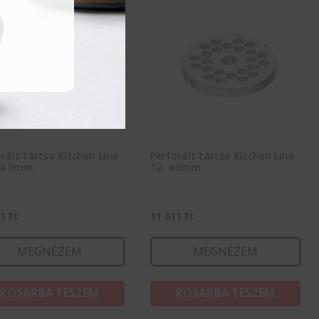
rált tárcsa Kitchen Line
Perforált tárcsa Kitchen Line
ø4.5mm
12- ø3mm
11
Ft
11 611
Ft
MEGNÉZEM
MEGNÉZEM
KOSÁRBA TESZEM
KOSÁRBA TESZEM