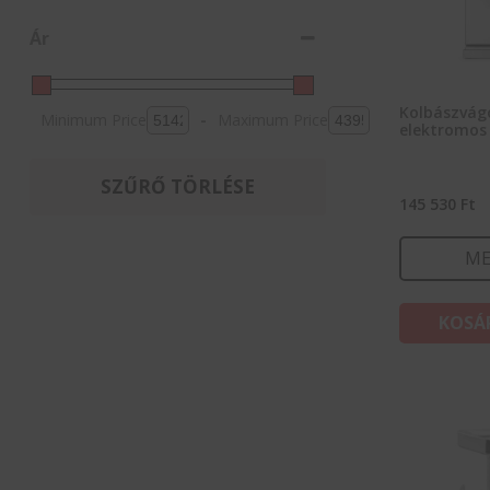
Ár
Kolbászvág
Minimum Price
-
Maximum Price
elektromos
SZŰRŐ TÖRLÉSE
145 530
Ft
ME
KOSÁ