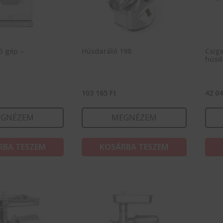
ó gép –
Húsdaráló 198
Csiga
húsd
103 165
Ft
42 0
GNÉZEM
MEGNÉZEM
RBA TESZEM
KOSÁRBA TESZEM