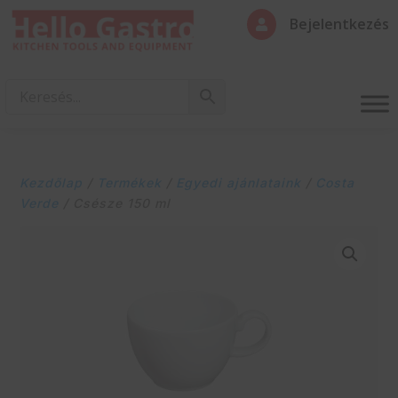
Bejelentkezés

Kezdőlap
/
Termékek
/
Egyedi ajánlataink
/
Costa
Verde
/ Csésze 150 ml