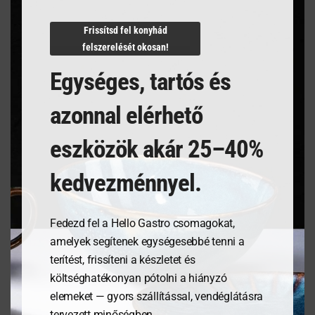
N/A
Frissítsd fel konyhád
felszerelését okosan!
Egységes, tartós és
Kapcsolódó termékek
azonnal elérhető
eszközök akár 25–40%
kedvezménnyel.
Fedezd fel a Hello Gastro csomagokat,
amelyek segítenek egységesebbé tenni a
terítést, frissíteni a készletet és
költséghatékonyan pótolni a hiányzó
Kenyérdoboz olajfából,
Étlaptartó tábla,
elemeket — gyors szállítással, vendéglátásra
245x198x94mm
185x245mm
tervezett minőségben.