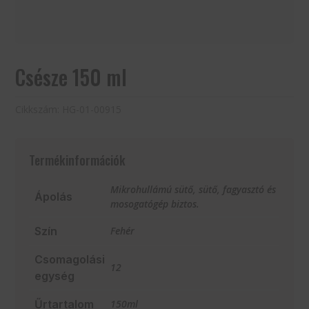
Csésze 150 ml
Cikkszám:
HG-01-00915
Termékinformációk
Mikrohullámú sütő, sütő, fagyasztó és
Ápolás
mosogatógép biztos.
Szín
Fehér
Csomagolási
12
egység
Űrtartalom
150ml