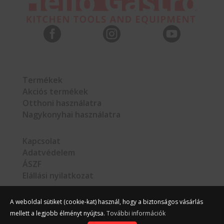



Termékek
Akciós termékek
Otthoni használatra
Nagykonyhai használatra
Kapcsolat
Adatvédelem
ÁSZF
Elállási nyilatkozat
A weboldal sütiket (cookie-kat) használ, hogy a biztonságos vásárlás
mellett a legjobb élményt nyújtsa.
További információk
©
Hello Gastro
2026