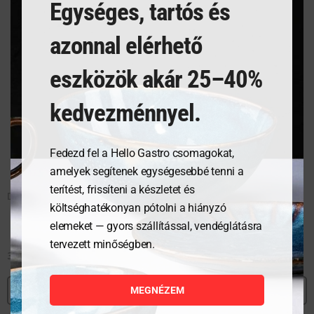
Egységes, tartós és
azonnal elérhető
eszközök akár 25–40%
kedvezménnyel.
Fedezd fel a Hello Gastro csomagokat,
amelyek segítenek egységesebbé tenni a
terítést, frissíteni a készletet és
DEKANTÁL Ó 700 ml
POHÁR DOF 240 ml
költséghatékonyan pótolni a hiányzó
elemeket — gyors szállítással, vendéglátásra
tervezett minőségben.
32 482
Ft
4 277
Ft
MEGNÉZEM
MEGNÉZEM
MEGNÉZEM