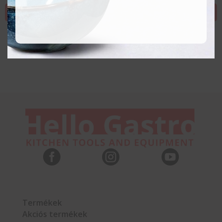
KOSÁRBA TESZEM
KOSÁRBA TESZEM



Termékek
Akciós termékek