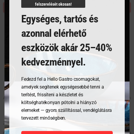
felszerelését okosan!
KOSÁRBA TESZEM
KOSÁRBA TESZEM
Egységes, tartós és
azonnal elérhető
eszközök akár 25–40%
kedvezménnyel.
Fedezd fel a Hello Gastro csomagokat,
amelyek segítenek egységesebbé tenni a
terítést, frissíteni a készletet és
Asztali névtábla tartó, 16 cm
Asztali névtábla tartó, 19 cm
költséghatékonyan pótolni a hiányzó
elemeket — gyors szállítással, vendéglátásra
tervezett minőségben.
2 747
Ft
2 973
Ft