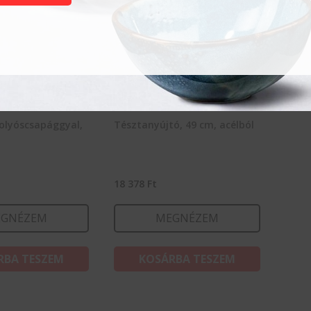
olyóscsapággyal,
Tésztanyújtó, 49 cm, acélból
18 378
Ft
GNÉZEM
MEGNÉZEM
RBA TESZEM
KOSÁRBA TESZEM