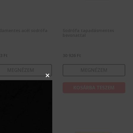
damentes acél sodrófa
Sodrófa tapadásmentes
bevonattal
83
Ft
30 926
Ft
MEGNÉZEM
MEGNÉZEM
Close
this
KOSÁRBA TESZEM
KOSÁRBA TESZEM
module