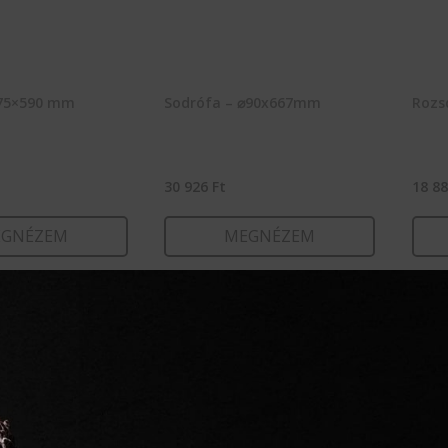
ø75×590 mm
Sodrófa – ⌀90x667mm
Rozs
30 926
Ft
18 8
GNÉZEM
MEGNÉZEM
RBA TESZEM
KOSÁRBA TESZEM