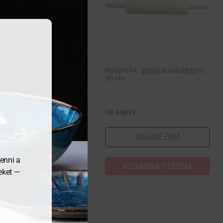
ófa, 50 cm, polietilén,
Nyújtófa, golyóscsapággyal,
ntyúval
30 cm
57
Ft
18 648
Ft
MEGNÉZEM
MEGNÉZEM
enni a
KOSÁRBA TESZEM
KOSÁRBA TESZEM
meket —