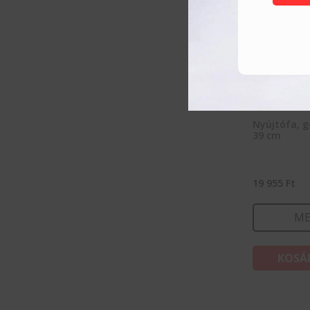
Nyújtófa, g
39 cm
19 955
Ft
ME
KOSÁ