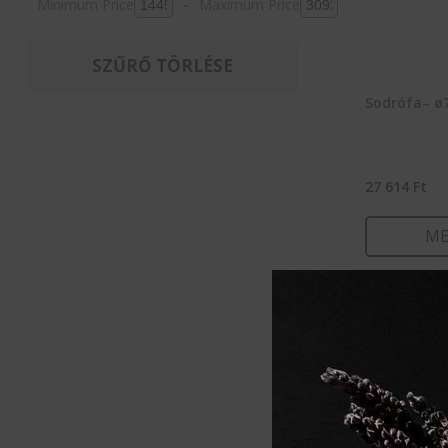
Minimum Price
-
Maximum Price
SZŰRŐ TÖRLÉSE
Sodrófa– 
27 614
Ft
ME
KOSÁ