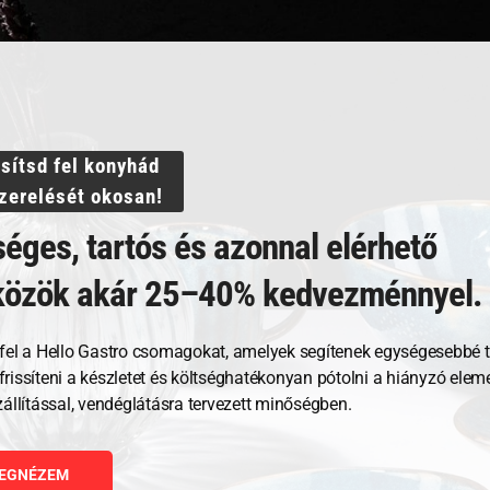
sodrófa
Nyújtófa, 43 cm, polietilén
Nyújt
ssítsd fel konyhád
foga
szerelését okosan!
éges, tartós és azonnal elérhető
14 459
Ft
15 8
közök akár 25–40% kedvezménnyel.
GNÉZEM
MEGNÉZEM
fel a Hello Gastro csomagokat, amelyek segítenek egységesebbé t
RBA TESZEM
KOSÁRBA TESZEM
, frissíteni a készletet és költséghatékonyan pótolni a hiányzó ele
zállítással, vendéglátásra tervezett minőségben.
EGNÉZEM