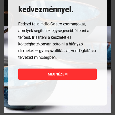
kedvezménnyel.
Fedezd fel a Hello Gastro csomagokat,
amelyek segítenek egységesebbé tenni a
terítést, frissíteni a készletet és
Lábasfazék fedővel – Kitchen Line – 9 L – ø280x(H)155 mm
költséghatékonyan pótolni a hiányzó
elemeket — gyors szállítással, vendéglátásra
tervezett minőségben.
36 346
Ft
MEGNÉZEM
MEGNÉZEM
KOSÁRBA TESZEM