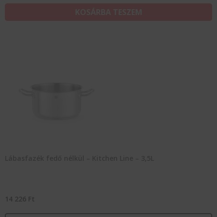
KOSÁRBA TESZEM
Lábasfazék fedő nélkül – Kitchen Line – 3,5L
14 226
Ft