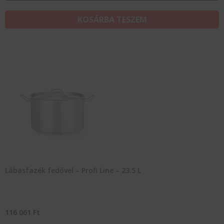
KOSÁRBA TESZEM
Lábasfazék fedővel – Profi Line – 23.5 L
116 061
Ft