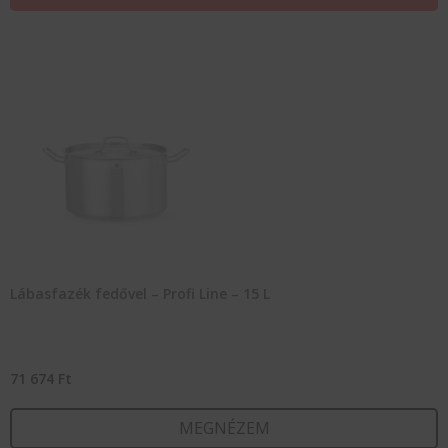
Lábasfazék fedővel – Profi Line – 15 L
71 674
Ft
MEGNÉZEM