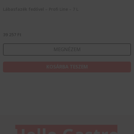
Lábasfazék fedővel – Profi Line – 7 L
39 257
Ft
MEGNÉZEM
KOSÁRBA TESZEM