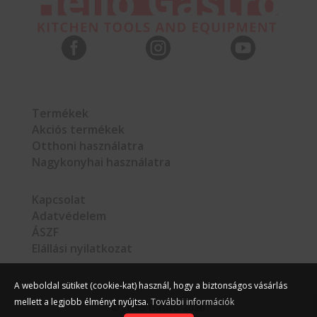



Termékek
Akciós termékek
Otthoni használatra
Nagykonyhai használatra
Kapcsolat
Adatvédelem
ÁSZF
Elállási nyilatkozat
A weboldal sütiket (cookie-kat) használ, hogy a biztonságos vásárlás
mellett a legjobb élményt nyújtsa.
További információk
©
Hello Gastro
2026