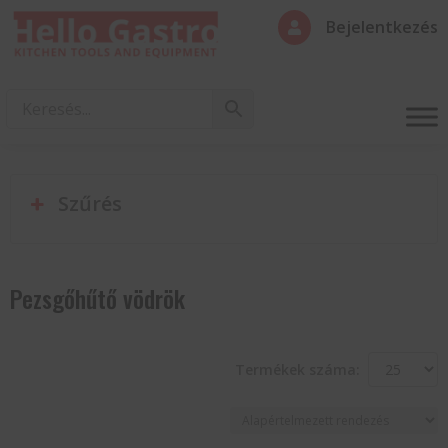
Bejelentkezés

Szűrés
Pezsgőhűtő vödrök
Termékek száma: