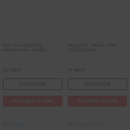
Bor- és pezsgőhűtő,
Pezsgőtál, fekete – BAR
48x21x24 cm, akrilból
PROFESSIONAL
23 112
Ft
31 982
Ft
MEGNÉZEM
MEGNÉZEM
KOSÁRBA TESZEM
KOSÁRBA TESZEM