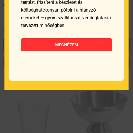
terítést, frissíteni a készletet és
Bor és pezsgőhűtő, 21 cm
Bor és pezsgőhűtő, 34 cm
költséghatékonyan pótolni a hiányzó
elemeket — gyors szállítással, vendéglátásra
tervezett minőségben.
11 365
Ft
26 403
Ft
MEGNÉZEM
MEGNÉZEM
MEGNÉZEM
KOSÁRBA TESZEM
KOSÁRBA TESZEM