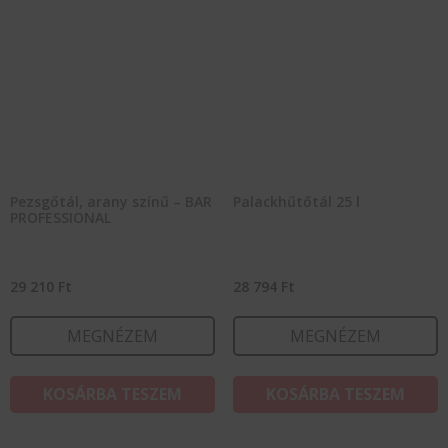
Pezsgőtál, arany színű – BAR
Palackhűtőtál 25 l
PROFESSIONAL
29 210
Ft
28 794
Ft
MEGNÉZEM
MEGNÉZEM
KOSÁRBA TESZEM
KOSÁRBA TESZEM