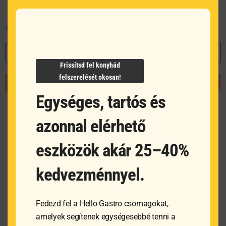
8 212
Ft
51 663
Ft
MEGNÉZEM
MEGNÉZEM
Frissítsd fel konyhád
felszerelését okosan!
KOSÁRBA TESZEM
KOSÁRBA TESZEM
Egységes, tartós és
azonnal elérhető
eszközök akár 25–40%
kedvezménnyel.
Fedezd fel a Hello Gastro csomagokat,
amelyek segítenek egységesebbé tenni a