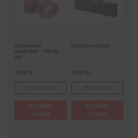
Csiszolópapír
Késtartó hordtáska
késélezőhöz – 200×50
mm
3 936
Ft
15 182
Ft
MEGNÉZEM
MEGNÉZEM
KOSÁRBA
KOSÁRBA
TESZEM
TESZEM