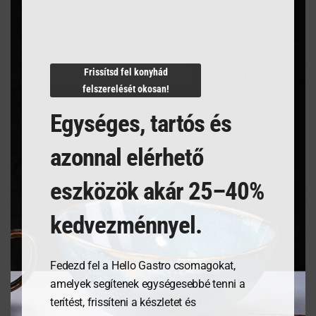
Termékleírás
Frissítsd fel konyhád
felszerelését okosan!
Egységes, tartós és
azonnal elérhető
Kapcsolódó termékek
eszközök akár 25–40%
kedvezménnyel.
Fedezd fel a Hello Gastro csomagokat,
amelyek segítenek egységesebbé tenni a
terítést, frissíteni a készletet és