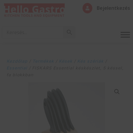
Bejelentkezés

Kezdőlap
/
Termékek
/
Kések
/
Kés szériák
/
Essential
/ FISKARS Essential késkészlet, 5 késsel,
fa blokkban