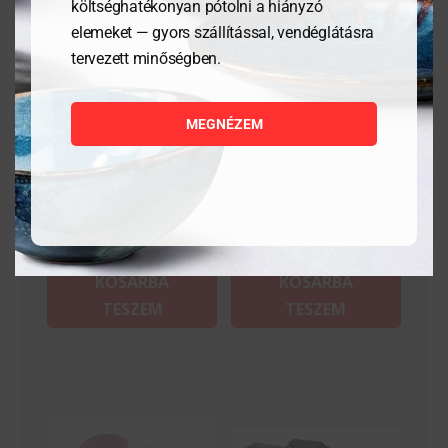
költséghatékonyan pótolni a hiányzó
elemeket — gyors szállítással, vendéglátásra
tervezett minőségben.
Késélező- Universal
Húsvágó bárd – Profi Line
– 300x20x60 mm
MEGNÉZEM
4 134
Ft
29 073
Ft
MEGNÉZEM
MEGNÉZEM
KOSÁRBA
KOSÁRBA
TESZEM
TESZEM