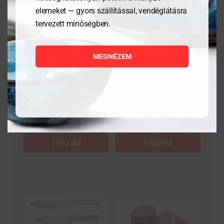
elemeket — gyors szállítással, vendéglátásra
tervezett minőségben.
Sonka/lazackés – Profi
Húsvilla, 285 mm
Line – Fekete –
430x20x30 mm
MEGNÉZEM
24 146
Ft
17 166
Ft
MEGNÉZEM
MEGNÉZEM
KOSÁRBA
KOSÁRBA
TESZEM
TESZEM