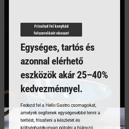
Termékleírás
Frissítsd fel konyhád
felszerelését okosan!
Egységes, tartós és
azonnal elérhető
Kapcsolódó termékek
eszközök akár 25–40%
kedvezménnyel.
Fedezd fel a Hello Gastro csomagokat,
amelyek segítenek egységesebbé tenni a
terítést, frissíteni a készletet és
költséghatékonyan pótolni a hiányzó