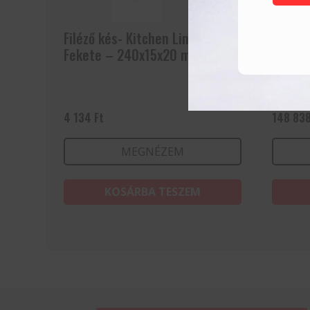
Filéző kés- Kitchen Line –
Kés ste
Fekete – 240x15x20 mm
4 134
Ft
148 83
MEGNÉZEM
KOSÁRBA TESZEM