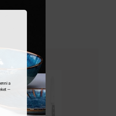
enni a
meket —