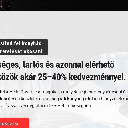
ssítsd fel konyhád
szerelését okosan!
Kapcsolódó termékek
éges, tartós és azonnal elérhető
közök akár 25–40% kedvezménnyel.
fel a Hello Gastro csomagokat, amelyek segítenek egységesebbé t
, frissíteni a készletet és költséghatékonyan pótolni a hiányzó ele
zállítással, vendéglátásra tervezett minőségben.
EGNÉZEM