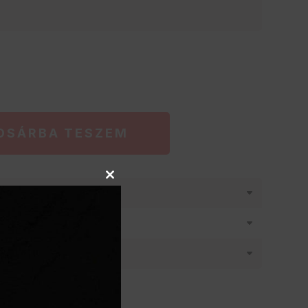
OSÁRBA TESZEM
Close
látásban
this
module