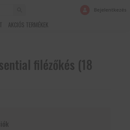
Bejelentkezés

T
AKCIÓS TERMÉKEK
ential filézőkés (18
iók