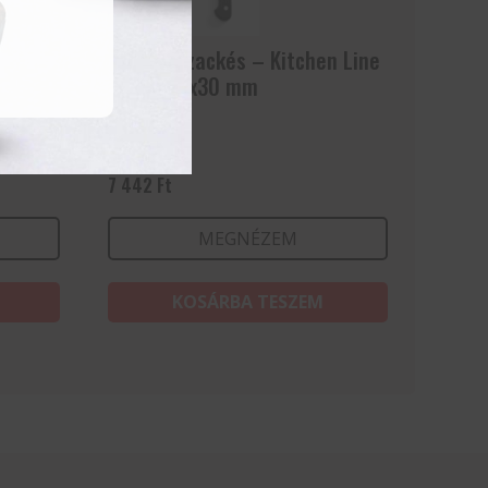
–
Sonka/lazackés – Kitchen Line
– 350x15x30 mm
7 442
Ft
MEGNÉZEM
KOSÁRBA TESZEM