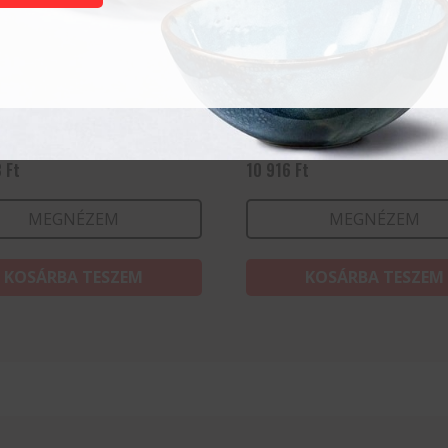
rilizáló
Hámozókés – Profi Line 
Fekete – 195x15x25 mm
8
Ft
10 916
Ft
MEGNÉZEM
MEGNÉZEM
KOSÁRBA TESZEM
KOSÁRBA TESZEM