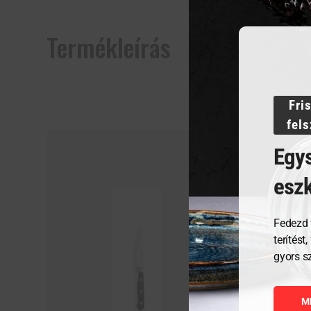
Termékleírás
Fri
fel
Egys
esz
Fedezd 
terítést
gyors s
M